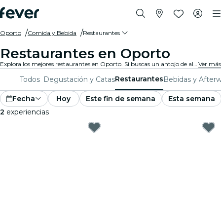
Oporto
Comida y Bebida
Restaurantes
Restaurantes en Oporto
Explora los mejores restaurantes en Oporto. Si buscas un antojo de alta cocina o un ambiente más casual, tenemos el lugar perfecto para cada paladar.
Ver más
Restaurantes
Todos
Degustación y Catas
Bebidas y After
Fecha
Hoy
Este fin de semana
Esta semana
2
experiencias