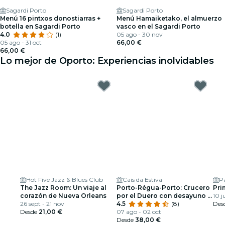
Sagardi Porto
Sagardi Porto
Menú 16 pintxos donostiarras +
Menú Hamaiketako, el almuerzo
botella en Sagardi Porto
vasco en el Sagardi Porto
4.0
(1)
05 ago - 30 nov
05 ago - 31 oct
66,00 €
66,00 €
Lo mejor de Oporto: Experiencias inolvidables
Hot Five Jazz & Blues Club
Cais da Estiva
Pa
The Jazz Room: Un viaje al
Porto-Régua-Porto: Crucero
Pri
corazón de Nueva Orleans
por el Duero con desayuno y
10 j
26 sept - 21 nov
almuerzo
4.5
(8)
Des
Desde
21,00 €
07 ago - 02 oct
Desde
38,00 €