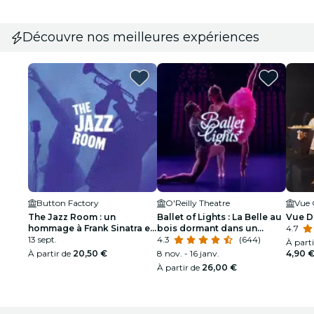
Découvre nos meilleures expériences
Button Factory
O'Reilly Theatre
Vue 
The Jazz Room : un
Ballet of Lights : La Belle au
Vue D
hommage à Frank Sinatra et
bois dormant dans un
4.7
Louis Armstrong
13 sept.
spectacle étincelant
4.3
(644)
À part
À partir de
20,50 €
8 nov. - 16 janv.
4,90 
À partir de
26,00 €