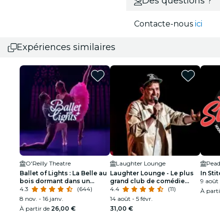
Des questions ?
Contacte-nous
ici
Expériences similaires
O'Reilly Theatre
Laughter Lounge
Pead
Ballet of Lights : La Belle au
Laughter Lounge - Le plus
In St
bois dormant dans un
grand club de comédie
9 août 
spectacle étincelant
4.3
(644)
d'Irlande
4.4
(11)
À part
8 nov. - 16 janv.
14 août - 5 févr.
À partir de
26,00 €
31,00 €