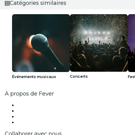
Catégories similaires
Concerts
Événements musicaux
Fes
À propos de Fever
Presse
Travailler chez Fever
Cartes-cadeaux
Centre d'aide
Collaborer avec nous