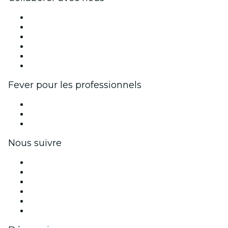
Fever Zone
Publiez votre événement
Événements d'entreprise et avantages
Programme d'affiliation
Programme d'ambassadeurs et d'influenceurs
Partenariats avec des marques
Fever pour les professionnels
Événements privés et billets de groupe
Avantages pour les entreprises
Coupons et cartes cadeaux pour les entreprises
Nous suivre
Facebook
X (Twitter)
Instagram
TikTok
LinkedIn
Youtube