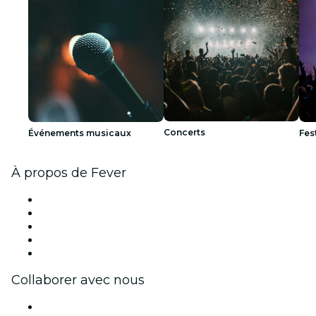
Concerts
Événements musicaux
Fes
À propos de Fever
Presse
Travailler chez Fever
Bourses d'excellence Fever
Cartes-cadeaux
Centre d'aide
Collaborer avec nous
Fever Zone