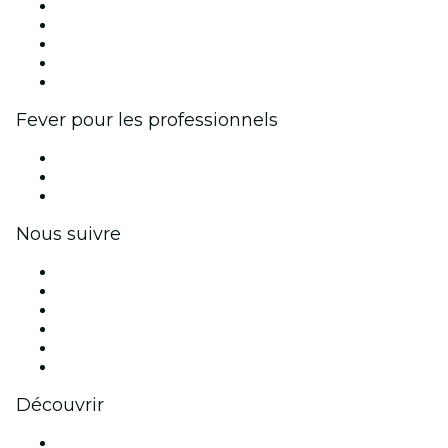
Publiez votre événement
Événements d'entreprise et avantages
Programme d'affiliation
Programme d'ambassadeurs et d'influenceurs
Partenariats avec des marques
Fever pour les professionnels
Événements privés et billets de groupe
Avantages pour les entreprises
Coupons et cartes cadeaux pour les entreprises
Nous suivre
Facebook
X (Twitter)
Instagram
TikTok
LinkedIn
Youtube
Découvrir
Lieux d'événements à Saragosse