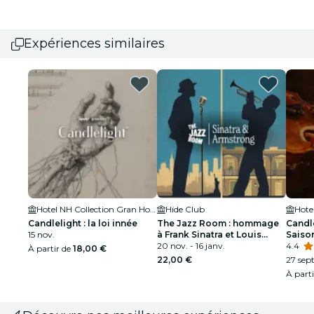
Expériences similaires
Hotel NH Collection Gran Hotel de Zaragoza
Hïde Club
Candlelight : la loi innée
The Jazz Room : hommage
Candle
15 nov.
à Frank Sinatra et Louis
Saison
Armstrong
20 nov. - 16 janv.
4.4
À partir de
18,00 €
22,00 €
27 sept
À part