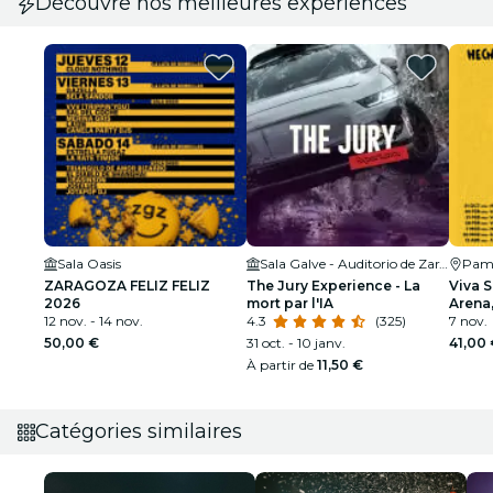
Découvre nos meilleures expériences
Sala Oasis
Sala Galve - Auditorio de Zaragoza
Pam
ZARAGOZA FELIZ FELIZ
The Jury Experience - La
Viva 
2026
mort par l'IA
Arena
12 nov. - 14 nov.
4.3
(325)
7 nov.
50,00 €
31 oct. - 10 janv.
41,00
À partir de
11,50 €
Catégories similaires