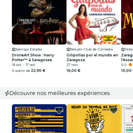
Ibercaja Estadio
Belushi Club de Comedia
Hote
DroneArt Show : Harry
Gilipollas por el mundo en
Zarag
Potter™ à Saragosse
Zaragoza
l'Assa
16 oct. - 17 oct.
27 nov.
5.0
À partir de
22,90 €
16,00 €
10,00
Découvre nos meilleures expériences