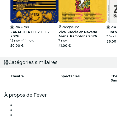
Sala Oasis
Pampelune
Sala
ZARAGOZA FELIZ FELIZ
Viva Suecia en Navarra
Funzo
2026
Arena, Pamplona 2026
30 oct.
12 nov. - 14 nov.
7 nov.
26,00
50,00 €
41,00 €
Catégories similaires
Théâtre
Spectacles
The
Sar
À propos de Fever
Presse
Travailler chez Fever
Bourses d'excellence Fever