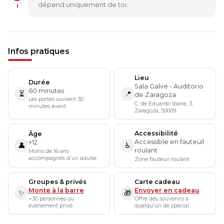
dépend uniquement de toi.
Infos pratiques
Lieu
Durée
Sala Galve - Auditorio
60 minutes
⏳
📍
de Zaragoza
Les portes ouvrent 30
C. de Eduardo Ibarra, 3,
minutes avant
Zaragoza, 50009
Accessibilité
Âge
Accessible en fauteuil
+12
👤
♿
roulant
Moins de 16 ans
accompagnés d'un adulte
Zone fauteuil roulant
Groupes & privés
Carte cadeau
Monte à la barre
Envoyer en cadeau
✨
🎁
+30 personnes ou
Offre des souvenirs à
événement privé
quelqu'un de spécial