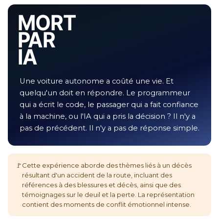
MORT
PAR
IA
Une voiture autonome a coûté une vie. Et
quelqu'un doit en répondre. Le programmeur
qui a écrit le code, le passager qui a fait confiance
à la machine, ou l'IA qui a pris la décision ? Il n'y a
pas de précédent. Il n'y a pas de réponse simple.
🚩
Cette expérience aborde des thèmes liés à un décès
résultant d'un accident de la route, incluant des
références à des blessures et décès, ainsi que des
témoignages sur le deuil et la perte. La représentation
contient des moments de conflit émotionnel intense.