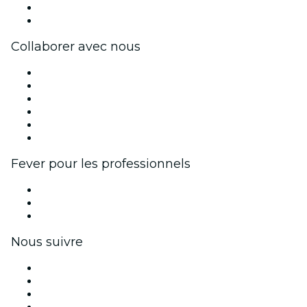
Cartes-cadeaux
Centre d'aide
Collaborer avec nous
Fever Zone
Publiez votre événement
Événements d'entreprise et avantages
Programme d'affiliation
Programme d'ambassadeurs et d'influenceurs
Partenariats avec des marques
Fever pour les professionnels
Événements privés et billets de groupe
Avantages pour les entreprises
Coupons et cartes cadeaux pour les entreprises
Nous suivre
Facebook
X (Twitter)
Instagram
TikTok