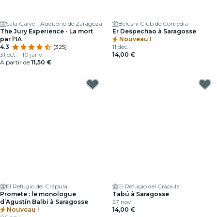
Sala Galve - Auditorio de Zaragoza
Belushi Club de Comedia
The Jury Experience - La mort
Er Despechao à Saragosse
par l'IA
Nouveau !
4.3
(325)
11 déc.
31 oct. - 10 janv.
14,00 €
À partir de
11,50 €
El Refugio del Crápula
El Refugio del Crápula
Promete : le monologue
Tabú à Saragosse
d’Agustín Balbi à Saragosse
27 nov.
Nouveau !
14,00 €