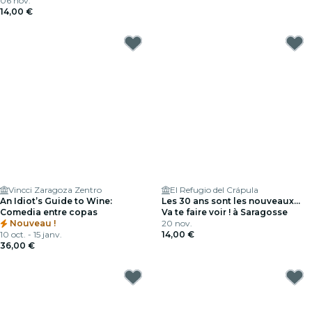
06 nov.
14,00 €
Vincci Zaragoza Zentro
El Refugio del Crápula
An Idiot’s Guide to Wine:
Les 30 ans sont les nouveaux...
Comedia entre copas
Va te faire voir ! à Saragosse
Nouveau !
20 nov.
10 oct. - 15 janv.
14,00 €
36,00 €