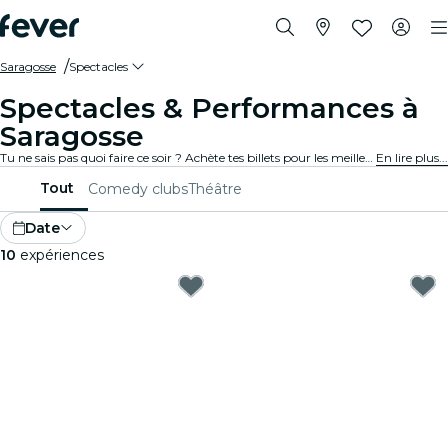
Saragosse
Spectacles
Spectacles & Performances à
Saragosse
Tu ne sais pas quoi faire ce soir ? Achète tes billets pour les meilleurs spectacles en direct à Saragosse : théâtre, stand-up, comédies musicales, magie et bien plus.
En lire plus...
Tout
Comedy clubs
Théâtre
Date
10
expériences