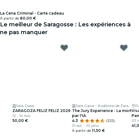
La Cena Criminal - Carte cadeau
À partir de
80,00 €
Le meilleur de Saragosse : Les expériences à
ne pas manquer
Sala Oasis
Sala Galve - Auditorio de Zaragoza
P
ZARAGOZA FELIZ FELIZ 2026
The Jury Experience - La mort
Viv
12 - 14 nov.
par l'IA
Pam
50,00 €
4.3
(325)
07 
31 oct. - 10 janv.
41,
À partir de
11,50 €