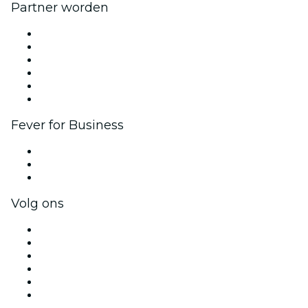
Partner worden
Beheer je evenement
Publiceer je evenement
Bedrijfsevenementen & -voordelen
Affiliate programma
Programma voor Ambassadeurs en Influencers
Samenwerkingen
Fever for Business
Privé-evenementen & tickets voor groepen
Bedrijfsvoordelen
Cadeaubonnen & vouchers voor bedrijven
Volg ons
Facebook
X (Twitter)
Instagram
TikTok
LinkedIn
YouTube