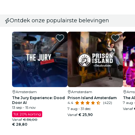
Ontdek onze populairste belevingen
Amsterdam
Amsterdam
Ams
The Jury Experience: Dood
Prison Island Amsterdam
The A
Door AI
4.4
(422)
7 aug -
13 sep - 15 nov
7 aug - 31 dec
Vanaf
Tot 20% korting
Vanaf
€ 25,90
Vanaf
€ 36,00
€ 28,80