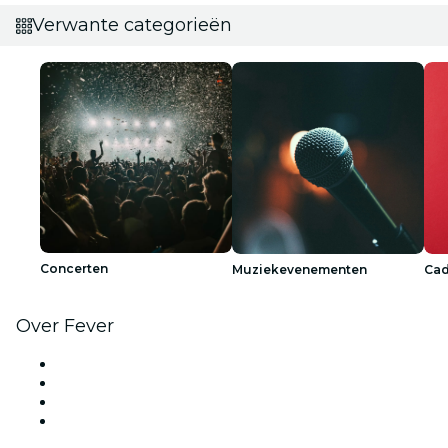
Verwante categorieën
Concerten
Muziekevenementen
Ca
Over Fever
Pers
Kom bij ons werken
Cadeaubonnen
Helpcentrum