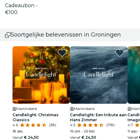
Cadeaubon -
€100
Soortgelijke belevenissen in Groningen
Martinikerk
Martinikerk
Mart
Candlelight: Christmas
Candlelight: Een tribute aan
Candle
Classics
Hans Zimmer
Imagi
4.6
(38)
4.5
(178)
4.7
18 dec
16 okt - 26 feb
11 sep 
Vanaf
€ 24,50
Vanaf
€ 24,50
Vanaf