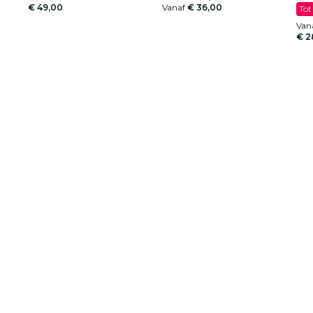
€ 49,00
Vanaf
€ 36,00
Tot
Van
€ 2