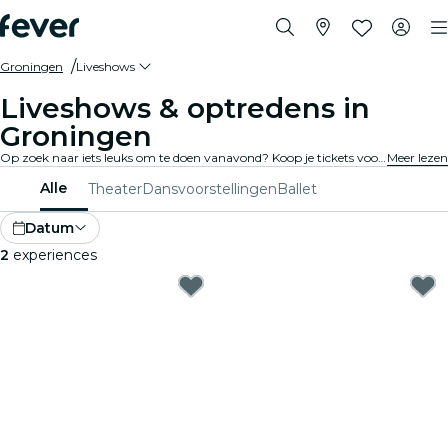
Groningen
Liveshows
Liveshows & optredens in
Groningen
Op zoek naar iets leuks om te doen vanavond? Koop je tickets voor de beste liveshows in Groningen: theater, stand-upcomedy, musicals, goochelen en nog veel meer.
Meer lezen
Alle
Theater
Dansvoorstellingen
Ballet
Datum
2
experiences