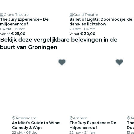
Grand Theatre
Grand Theatre
The Jury Experience – De
Ballet of Lights: Doornroosje, de
miljoenenroof
dans- en lichtshow
04 okt - 19 dec
20 dec - 06 feb
Vanaf
€ 25,00
Vanaf
€ 30,00
Bekijk deze vergelijkbare belevingen in de
buurt van Groningen
Amsterdam
Arnhem
A
An Idiot’s Guide to Wine:
The Jury Experience: De
The
Comedy & Wijn
Miljoenenroof
Doo
22 okt - 03 dec
22 nov - 24 jan
13 s