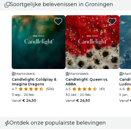
Soortgelijke belevenissen in Groningen
Martinikerk
Martinikerk
Mart
Candlelight: Coldplay &
Candlelight: Queen vs.
Candle
Imagine Dragons
ABBA
Ludov
4.7
(536)
4.5
(61)
4.6
11 sep - 26 feb
30 okt - 20 feb
9 jan
Vanaf
€ 24,50
Vanaf
€ 24,50
Vanaf
Ontdek onze populairste belevingen