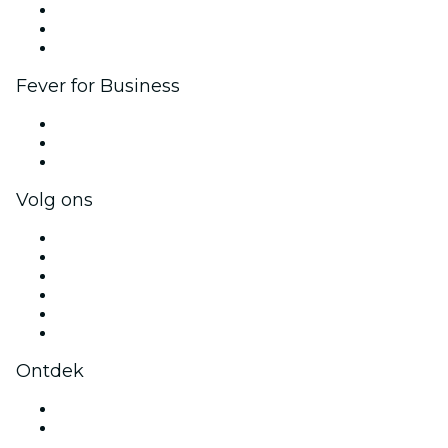
Affiliate programma
Programma voor Ambassadeurs en Influencers
Samenwerkingen
Fever for Business
Privé-evenementen & tickets voor groepen
Bedrijfsvoordelen
Cadeaubonnen & vouchers voor bedrijven
Volg ons
Facebook
X (Twitter)
Instagram
TikTok
LinkedIn
YouTube
Ontdek
Evenementenlocaties in Groningen
Nederland