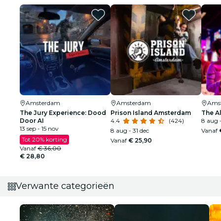
Amsterdam
Amsterdam
Ams
The Jury Experience: Dood
Prison Island Amsterdam
The A
Door AI
4.4
(424)
8 aug -
13 sep - 15 nov
8 aug - 31 dec
Vanaf
Tot 20% korting
Vanaf
€ 25,90
Vanaf
€ 36,00
€ 28,80
Verwante categorieën