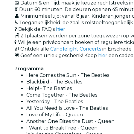
📅 Datum & en Tijd: maak je keuze rechtstreeks in
⏳ Duur: 60 minuten. De deuren openen 45 minut
👤 Minimumleeftijd: vanaf 8 jaar. Kinderen jonge
♿ Toegankelijkheid: de zaal is rolstoeltoegankelijk
❓ Bekijk de FAQ's
hier
🪑 Zitplaatsen worden per zone toegewezen op v
🕯️ Wil je een privéconcert boeken of reguliere ti
🎻 Ontdek alle
Candlelight Concerts
in Enschede
🎁 Geef een uniek geschenk! Koop
hier
een cadeau
Programma
Here Comes the Sun - The Beatles
Blackbird - The Beatles
Help! - The Beatles
Come Together - The Beatles
Yesterday - The Beatles
All You Need Is Love - The Beatles
Love of My Life - Queen
Another One Bites the Dust - Queen
I Want to Break Free - Queen