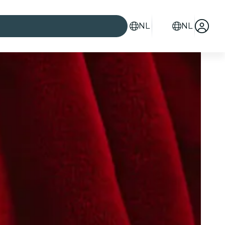
NL
NL