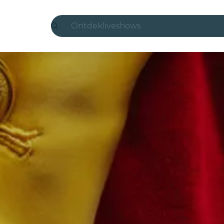
Ontdek
liveshows
Madrid
Candlelight
Londen
experiences en steden
São Paulo
tentoonstellingen
Seoul
stedentours
concerten