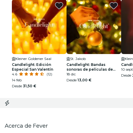
Kleiner Goldener Saal
St. Jakob
Klei
Candlelight: Edición
Candlelight: Bandas
Candl
Especial San Valentín
sonoras de películas de
10 sept
4.6
(12)
Navidad
18 dic
Desde
14 feb
Desde
13,00 €
Desde
31,50 €
Acerca de Fever