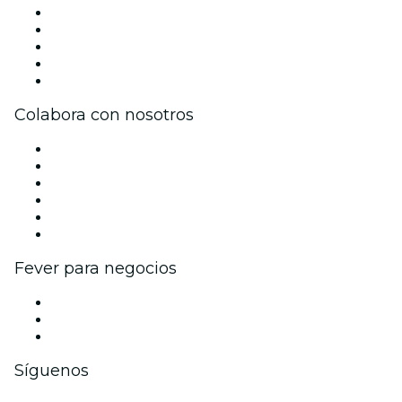
Prensa
Únete al equipo
Impressum
Tarjetas Regalo
Centro de asistencia
Colabora con nosotros
Gestiona tu evento
Publica tu evento
Eventos y beneficios para empresas
Programa de Afiliados
Programa de embajadores e influencers
Colaboraciones de marca
Fever para negocios
Eventos privados y entradas de grupo
Beneficios corporativos
Tarjetas y cupones de regalo corporativos
Síguenos