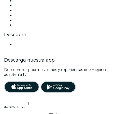
Facebook
X (Twitter)
Instagram
TikTok
LinkedIn
Youtube
Descubre
Locales y espacios de eventos en Augsburgo
Descarga nuestra app
Descubre los próximos planes y experiencias que mejor se
adapten a ti.
Términos de uso
|
Política de privacidad
|
Administrador de cookies
©2026 - Fever