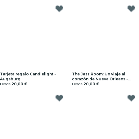
Tarjeta regalo Candlelight -
The Jazz Room: Un viaje al
Augsburg
corazón de Nueva Orleans -
Desde
20,00 €
Tarjeta regalo
Desde
20,00 €