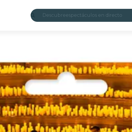
Descubre
espectáculos en directo
Madrid
candlelight
Londres
experiencias y ciudades
São Paulo
exposiciones
Seúl
recorridos por la ciudad
conciertos