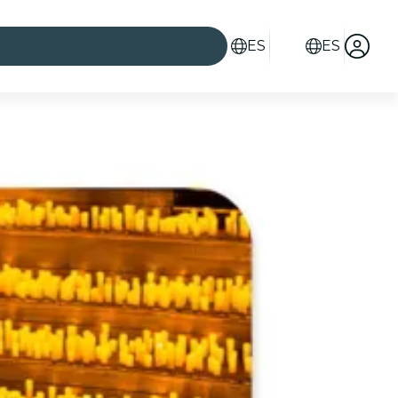
ES
ES