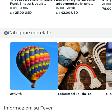
Frank Sinatra & Louis
addormentata in uno
21 ago 
Armstrong
11 set - 13 nov
spettacolo scintillante
10 ott - 21 feb
78,00
Da
25,00 USD
Da
42,00 USD
Categorie correlate
Attività
Laboratori Fai-da-Te
Gio
Informazioni su Fever