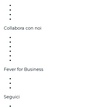
Stampa
Unisciti al team
Carte regalo
Centro assistenza
Collabora con noi
Gestisci il tuo evento
Pubblica il tuo evento
Eventi aziendali & benefit
Programma di affiliazione
Programma Ambassador e Influencer
Brand partnership
Fever for Business
Eventi privati e biglietti di gruppo
Benefit aziendali
Gift card e voucher aziendali
Seguici
Facebook