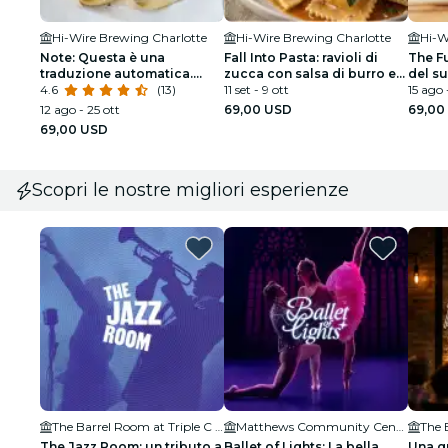
Hi-Wire Brewing Charlotte
Hi-Wire Brewing Charlotte
Hi-W
Note: Questa è una
Fall Into Pasta: ravioli di
The Fu
traduzione automatica.
zucca con salsa di burro e
del s
Potrebbe contenere
4.6
(13)
salvia - Charlotte
11 set - 9 ott
Charl
15 ago 
piccole imprecisioni. Pasta
12 ago - 25 ott
69,00 USD
69,00
fatta a mano classica a
69,00 USD
Charlotte
Scopri le nostre migliori esperienze
The Barrel Room at Triple C Brewing
Matthews Community Center
The Jazz Room: un tributo a
Ballet of Lights: La bella
Una gu