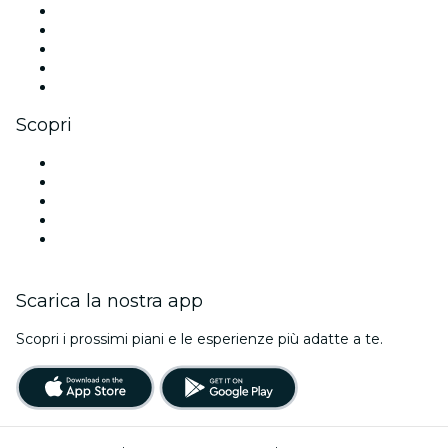
X (Twitter)
Instagram
TikTok
LinkedIn
Youtube
Scopri
Luoghi a Charlotte
Oggi
Domani
Questa settimana
Questo fine settimana
Scarica la nostra app
Scopri i prossimi piani e le esperienze più adatte a te.