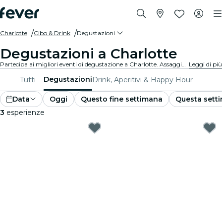
Charlotte
Cibo & Drink
Degustazioni
Degustazioni a Charlotte
Partecipa ai migliori eventi di degustazione a Charlotte. Assaggia vini, birre artigianali e cibi gourmet mentre apprendi dagli esperti.
Leggi di più
Degustazioni
Tutti
Drink, Aperitivi & Happy Hour
Data
Oggi
Questo fine settimana
Questa sett
3
esperienze