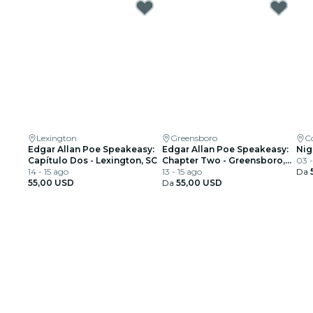
Lexington
Greensboro
C
Edgar Allan Poe Speakeasy:
Edgar Allan Poe Speakeasy:
Nig
Capítulo Dos - Lexington, SC
Chapter Two - Greensboro,
03 -
14 - 15 ago
NC
13 - 15 ago
Da
55,00 USD
Da
55,00 USD