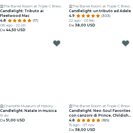
The Barrel Room at Triple C Brewing
The Barrel Room at Triple C Brewing
Candlelight: Tributo ai
Candlelight: un tributo ad Adele
Fleetwood Mac
4.9
(303)
4.8
(17)
22 ago - 05 feb
08 ago - 22 ott
Da
38,00 USD
Da
44,50 USD
Charlotte Museum of History
The Barrel Room at Triple C Brewing
Candlelight: Natale in musica
Candlelight: Neo-Soul Favorites
19 dic
con canzoni di Prince, Childish
Da
51,00 USD
Gambino e altri
4.8
(185)
15 ago - 07 nov
Da
38,00 USD