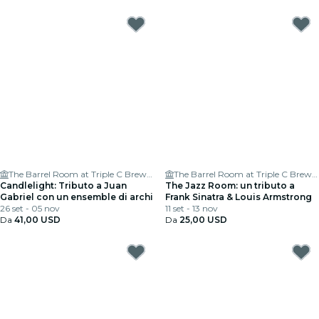
The Barrel Room at Triple C Brewing
The Barrel Room at Triple C Brewing
Candlelight: Tributo a Juan
The Jazz Room: un tributo a
Gabriel con un ensemble di archi
Frank Sinatra & Louis Armstrong
26 set - 05 nov
11 set - 13 nov
Da
41,00 USD
Da
25,00 USD