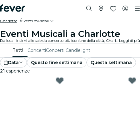
Charlotte
Eventi musicali
Eventi Musicali a Charlotte
Da locali intimi alle sale da concerto più iconiche della città, Charlotte offre una vasta gamma di eventi per soddisfare ogni gusto e stile.
Leggi di più
Tutti
Concerti
Concerti Candlelight
Data
Questo fine settimana
Questa settimana
21
esperienze