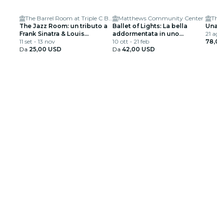
The Barrel Room at Triple C Brewing
Matthews Community Center
The Jazz Room: un tributo a
Ballet of Lights: La bella
Una
Frank Sinatra & Louis
addormentata in uno
21 a
Armstrong
11 set - 13 nov
spettacolo scintillante
10 ott - 21 feb
78,
Da
25,00 USD
Da
42,00 USD