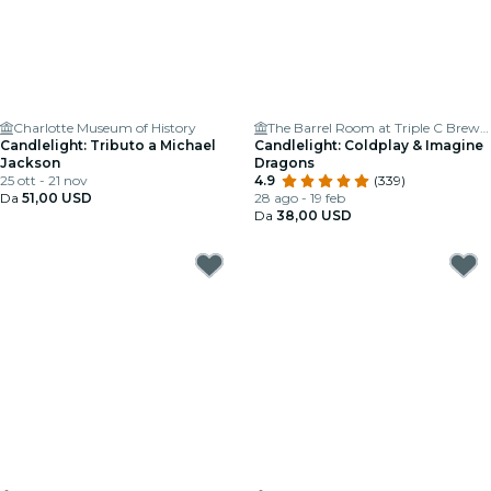
Charlotte Museum of History
The Barrel Room at Triple C Brewing
Candlelight: Tributo a Michael
Candlelight: Coldplay & Imagine
Jackson
Dragons
25 ott - 21 nov
4.9
(339)
Da
51,00 USD
28 ago - 19 feb
Da
38,00 USD