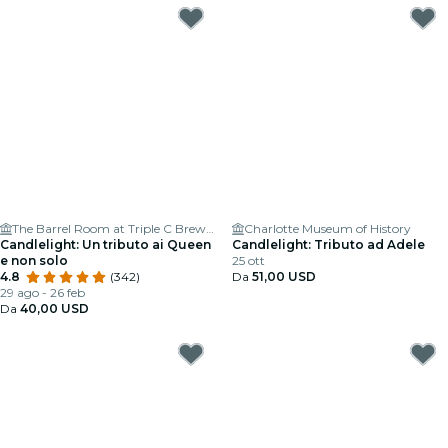
The Barrel Room at Triple C Brewing
Charlotte Museum of History
Candlelight: Un tributo ai Queen
Candlelight: Tributo ad Adele
e non solo
25 ott
4.8
(342)
Da
51,00 USD
29 ago - 26 feb
Da
40,00 USD