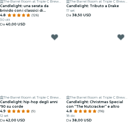
The Barrel Room at Triple C Brewing
The Barrel Room at Triple C Brewing
Candlelight: una serata da
Candlelight: Tributo a Drake
brivido con i classici di
17 set
Halloween
4.8
(126)
Da
38,50 USD
30 ott
Da
40,00 USD
The Barrel Room at Triple C Brewing
The Barrel Room at Triple C Brewing
Candlelight: hip-hop degli anni
Candlelight: Christmas Special
'90 su corde
con “The Nutcracker” e altro
4.9
(9)
4.8
(116)
12 set
18 dic
Da
42,00 USD
Da
38,00 USD