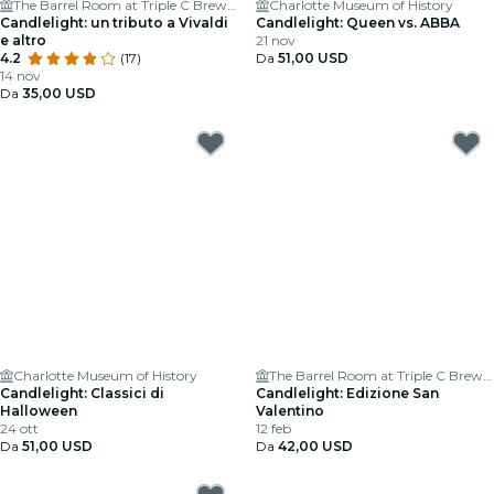
The Barrel Room at Triple C Brewing
Charlotte Museum of History
Candlelight: un tributo a Vivaldi
Candlelight: Queen vs. ABBA
e altro
21 nov
4.2
(17)
Da
51,00 USD
14 nov
Da
35,00 USD
Charlotte Museum of History
The Barrel Room at Triple C Brewing
Candlelight: Classici di
Candlelight: Edizione San
Halloween
Valentino
24 ott
12 feb
Da
51,00 USD
Da
42,00 USD