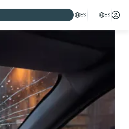
ES
ES