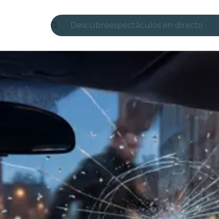
Descubre
espectáculos en directo
Madrid
candlelight
Londres
experiencias y ciudades
São Paulo
exposiciones
Seúl
recorridos por la ciudad
conciertos