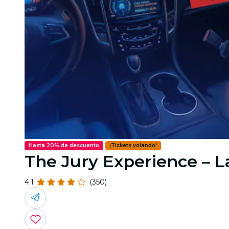
Hasta 20% de descuento
¡Tickets volando!
The Jury Experience – L
4.1
(350)