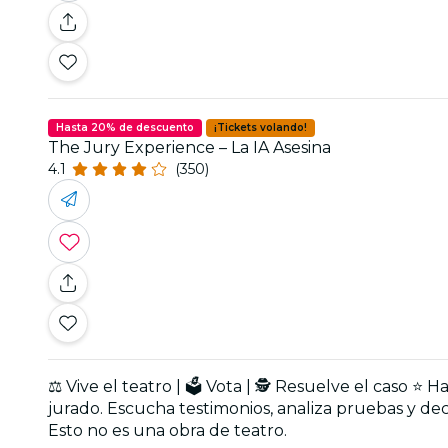
Hasta 20% de descuento
¡Tickets volando!
The Jury Experience – La IA Asesina
4.1
(350)
⚖️ Vive el teatro | 🗳️ Vota | 🕵️ Resuelve el caso
jurado. Escucha testimonios, analiza pruebas y dec
Esto no es una obra de teatro.