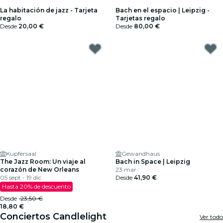
La habitación de jazz - Tarjeta
Bach en el espacio | Leipzig -
regalo
Tarjetas regalo
Desde
20,00 €
Desde
80,00 €
Kupfersaal
Gewandhaus
The Jazz Room: Un viaje al
Bach in Space | Leipzig
corazón de New Orleans
23 mar
05 sept - 19 dic
Desde
41,90 €
Hasta 20% de descuento
Desde
23,50 €
18,80 €
Conciertos Candlelight
Ver todo