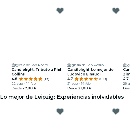
Iglesia de San Pedro
Iglesia de San Pedro
Ig
Candlelight: Tributo a Phil
Candlelight: Lo mejor de
Can
Collins
Ludovico Einaudi
Zi
4.8
(18)
4.7
(510)
4.7
22 ago - 14 feb
21 ago - 14 feb
29 a
Desde
27,00 €
Desde
21,00 €
Des
Lo mejor de Leipzig: Experiencias inolvidables