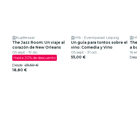
Kupfersaal
H16 - Eventpalast Leipzig
H1
The Jazz Room: Un viaje al
Un guía para tontos sobre el
The
corazón de New Orleans
vino: Comedia y Vino
a b
05 sept - 19 dic
05 sept - 31 oct
16 e
55,00 €
Des
Hasta 20% de descuento
Desde
23,50 €
18,80 €