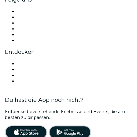
Facebook
X (Twitter)
Instagram
TikTok
LinkedIn
YouTube
Entdecken
Veranstaltungsorte in Stuttgart
Deutschland
Valentinstag
Bubble Planet Köln
Du hast die App noch nicht?
Entdecke bevorstehende Erlebnisse und Events, die am
besten zu dir passen.