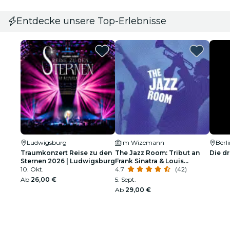
Entdecke unsere Top-Erlebnisse
Ludwigsburg
Im Wizemann
Berl
Traumkonzert Reise zu den
The Jazz Room: Tribut an
Die dre
Sternen 2026 | Ludwigsburg
Frank Sinatra & Louis
10. Okt.
Armstrong
4.7
(42)
Ab
26,00 €
5. Sept.
Ab
29,00 €