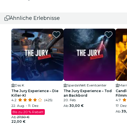
Ähnliche Erlebnisse
Das K
SpardaWelt Eventcenter
Marm
The Jury Experience – Die
The Jury Experience – Tod
Candl
Killer-KI
an Backbord
Filmm
4.2
(425)
20. Feb.
4.7
22. Aug. - 11. Dez.
Ab
30,00 €
17. Dez
Ab
39
Bis zu 20 % Rabatt
Ab
27,50 €
22,00 €