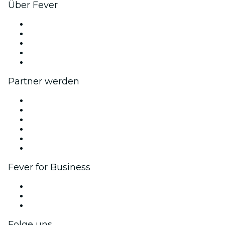
Über Fever
Presse
Wir stellen ein!
Impressum
Geschenkgutscheine
Hilfe-Center
Partner werden
Fever Zone
Veröffentliche dein Event
Firmenevents & -vorteile
Affiliate-Programm
Botschafter & Influencer-Programm
Markenpartnerschaften
Fever for Business
Privatveranstaltungen & Gruppentickets
Firmenvorteile
Firmengeschenkkarten und -gutscheine
Folge uns