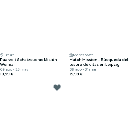
Erfurt
Moritzbastei
Paarzeit Schatzsuche: Misión
Match Mission – Búsqueda del
Weimar
tesoro de citas en Leipzig
09 ago - 25 may
09 ago - 31 mar
19,99 €
19,99 €