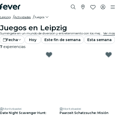
Leipzig
Actividades
Juegos
Juegos en Leipzig
Sumérgete en un mundo de diversión y entretenimiento con los mejores juegos en Leipzig. Desde juegos de mesa hasta experiencias de realidad virtual, hay algo para que todos disfruten.
Ver más
Fecha
Hoy
Este fin de semana
Esta semana
7
experiencias
Moritzbastei
Moritzbastei
Date Night Scavenger Hunt:
Paarzeit Schatzsuche: Misión