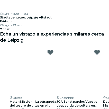
Kurt-Masur-Platz
Stadtabenteuer: Leipzig Altstadt
Edition
09 ago - 23 sept
7,99 €
Echa un vistazo a experiencias similares cerca
de Leipzig
Dresde
Chemnitz
C
Match Mission – La búsqueda
JGA Schatzsuche: Vuestra
Dat
del tesoro de citas en el
despedida de soltera en
Mis