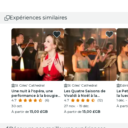
Expériences similaires
St Giles' Cathedral
St Giles' Cathedral
Une nuit à l'opéra, une
Les Quatre Saisons de
Le Pet
performance à la bougie
Vivaldi à Noël à la
la lue
(avec Nessun Dorma) à la
4.7
(6)
cathédrale de St Giles
4.7
(12)
l'égl
1 déc. -
cathédrale de St Giles
Édim
30 oct.
27 nov. - 19 déc.
À part
À partir de
15,00 £GB
À partir de
15,00 £GB