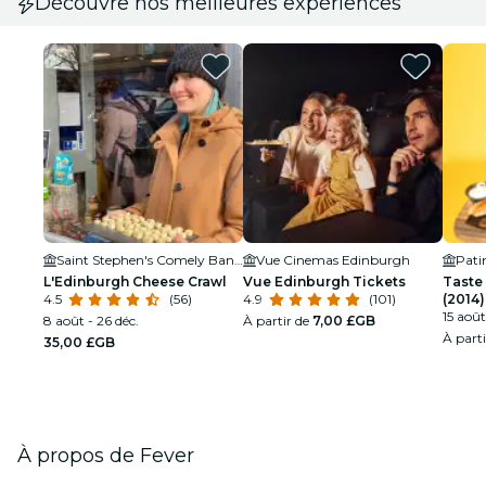
Découvre nos meilleures expériences
Saint Stephen's Comely Bank Church
Vue Cinemas Edinburgh
Pati
L'Edinburgh Cheese Crawl
Vue Edinburgh Tickets
Taste
4.5
(56)
4.9
(101)
(2014)
15 août
8 août - 26 déc.
À partir de
7,00 £GB
À part
35,00 £GB
À propos de Fever