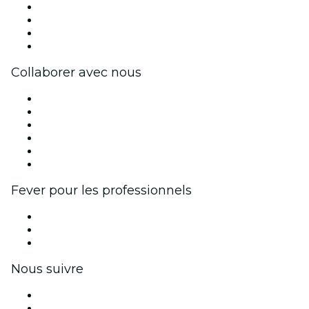
Presse
Travailler chez Fever
Cartes-cadeaux
Centre d'aide
Collaborer avec nous
Fever Zone
Publiez votre événement
Événements d'entreprise et avantages
Programme d'affiliation
Programme d'ambassadeurs et d'influenceurs
Partenariats avec des marques
Fever pour les professionnels
Événements privés et billets de groupe
Avantages pour les entreprises
Coupons et cartes cadeaux pour les entreprises
Nous suivre
Facebook
X (Twitter)