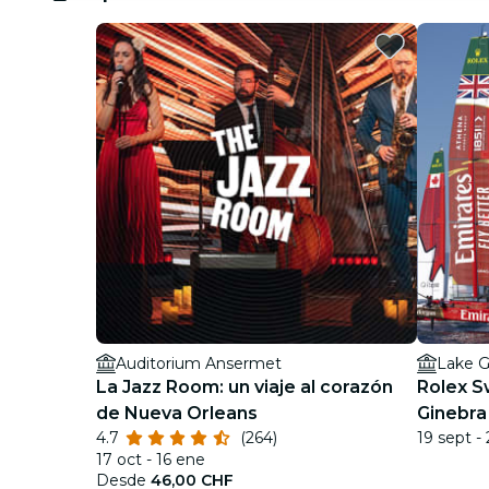
Auditorium Ansermet
Lake 
La Jazz Room: un viaje al corazón
Rolex Sw
de Nueva Orleans
Ginebra
4.7
(264)
19 sept -
día
17 oct - 16 ene
Desde
46,00 CHF