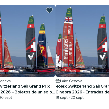
Geneva
Lake Geneva
itzerland Sail Grand Prix |
Rolex Switzerland Sail Gran
 2026 – Boletos de un solo
Ginebra 2026 - Entradas de
 20 sept
19 sept - 20 sept
semana