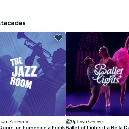
stacadas
rium Ansermet
Uptown Geneva
 Room: un homenaje a Frank
Ballet of Lights: La Bella 