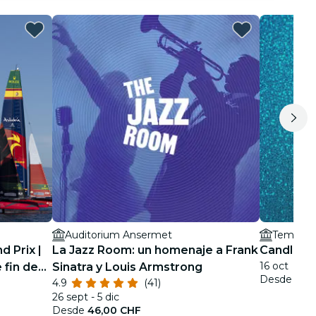
Auditorium Ansermet
Temple d
d Prix |
La Jazz Room: un homenaje a Frank
Candlelig
16 oct
 fin de
Sinatra y Louis Armstrong
Desde
29,
4.9
(41)
26 sept - 5 dic
Desde
46,00 CHF