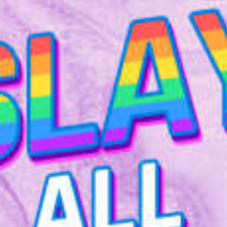
restaurantes
cine