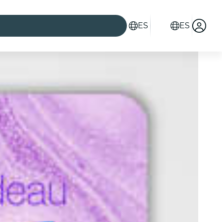
ES
ES