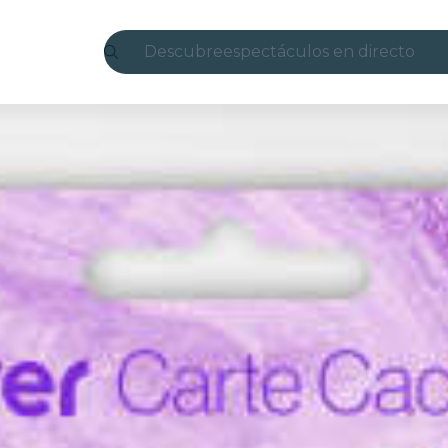
Descubre
espectáculos en directo
Madrid
candlelight
Londres
experiencias y ciudades
São Paulo
exposiciones
Seúl
recorridos por la ciudad
conciertos