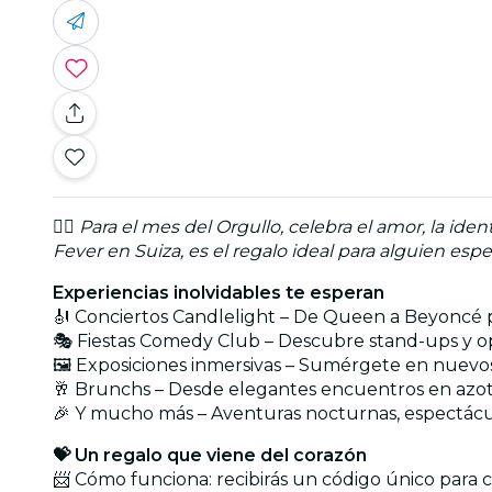
🏳️‍🌈
Para el mes del Orgullo, celebra el amor, la ident
Fever en Suiza, es el regalo ideal para alguien espec
Experiencias inolvidables te esperan
🎻 Conciertos Candlelight – De Queen a Beyoncé pa
🎭 Fiestas Comedy Club – Descubre stand-ups y ope
🖼️ Exposiciones inmersivas – Sumérgete en nuevo
🥂 Brunchs – Desde elegantes encuentros en azote
🎉 Y mucho más – Aventuras nocturnas, espectácu
💝 Un regalo que viene del corazón
📨 Cómo funciona: recibirás un código único para 