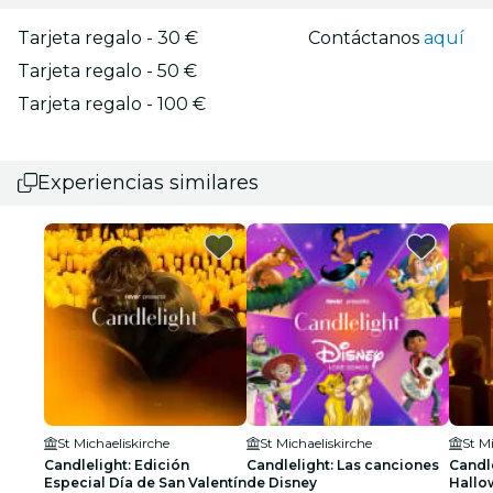
Tarjeta regalo - 30 €
Contáctanos
aquí
Tarjeta regalo - 50 €
Tarjeta regalo - 100 €
Experiencias similares
St Michaeliskirche
St Michaeliskirche
St M
Candlelight: Edición
Candlelight: Las canciones
Candle
Especial Día de San Valentín
de Disney
Hallo