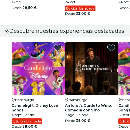
13 feb
24 oct
24 oct
Desde
28,50 €
Desde
Edición Limitada
Desde
33,00 €
Descubre nuestras experiencias destacadas
Hamburgo
Hamburgo
Hano
Candlelight: Disney Love
An Idiot’s Guide to Wine:
Candle
Songs
Comedia con Vino
Song
4 sept - 27 dic
7 ago - 13 nov
12 sept
Desde
39,00 €
Edición Limitada
Edici
Desde
28,00 €
Desde