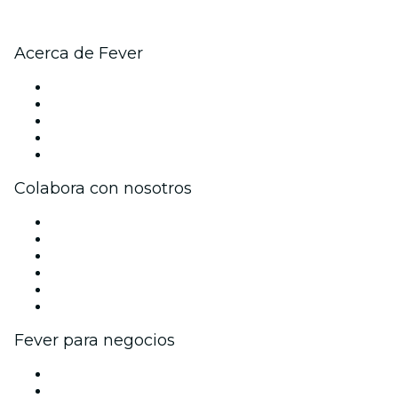
Acerca de Fever
Prensa
Únete al equipo
Impressum
Tarjetas Regalo
Centro de asistencia
Colabora con nosotros
Gestiona tu evento
Publica tu evento
Eventos y beneficios para empresas
Programa de Afiliados
Programa de embajadores e influencers
Colaboraciones de marca
Fever para negocios
Eventos privados y entradas de grupo
Beneficios corporativos