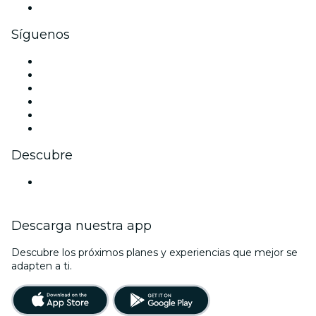
Tarjetas y cupones de regalo corporativos
Síguenos
Facebook
X (Twitter)
Instagram
TikTok
LinkedIn
Youtube
Descubre
Locales y espacios de eventos en Brunswick
Descarga nuestra app
Descubre los próximos planes y experiencias que mejor se
adapten a ti.