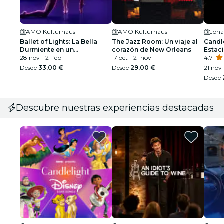
AMO Kulturhaus
AMO Kulturhaus
Joha
Ballet of Lights: La Bella
The Jazz Room: Un viaje al
Candle
Durmiente en un
corazón de New Orleans
Estaci
espectáculo deslumbrante
28 nov - 21 feb
17 oct - 21 nov
4.7
Desde
33,00 €
Desde
29,00 €
21 nov
Desde
Descubre nuestras experiencias destacadas