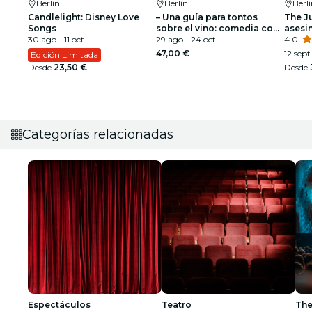
Berlín
Berlín
Berl
Candlelight: Disney Love
– Una guía para tontos
The Ju
Songs
sobre el vino: comedia con
asesi
30 ago - 11 oct
vino
29 ago - 24 oct
4.0
47,00 €
12 sept
Edición Limitada
Desde
23,50 €
Desde
Categorías relacionadas
Espectáculos
Teatro
The