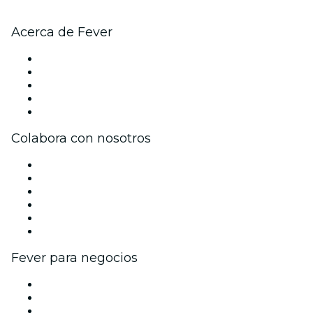
Acerca de Fever
Prensa
Únete al equipo
Impressum
Tarjetas Regalo
Centro de asistencia
Colabora con nosotros
Gestiona tu evento
Publica tu evento
Eventos y beneficios para empresas
Programa de Afiliados
Programa de embajadores e influencers
Colaboraciones de marca
Fever para negocios
Eventos privados y entradas de grupo
Beneficios corporativos
Tarjetas y cupones de regalo corporativos