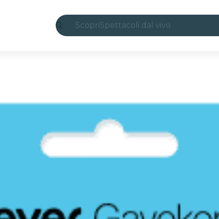
Scopri
Spettacoli dal vivo
Madrid
Candlelight
Londra
Esperienze e città
San Paolo
Mostre
Seoul
Tour città
Concerti