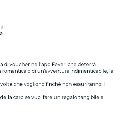
ta.
ta.
rma di voucher nell'app Fever, che deterrà
ata romantica o di un'avventura indimenticabile, la
e volte che vogliono finché non esauriranno il
 della card se vuoi fare un regalo tangibile e