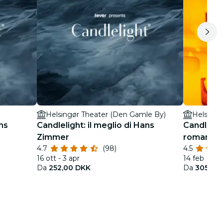
Helsingør Theater (Den Gamle By)
Helsingø
ans
Candlelight: il meglio di Hans
Candlelig
Zimmer
romantici
4.7
(98)
4.5
16 ott - 3 apr
14 feb
Da
252,00 DKK
Da
305,00