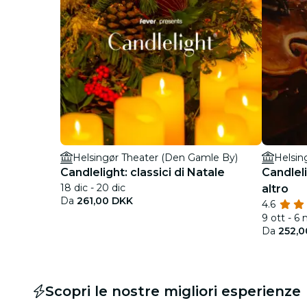
Helsingør Theater (Den Gamle By)
Helsin
Candlelight: classici di Natale
Candleli
18 dic - 20 dic
altro
Da
261,00 DKK
4.6
9 ott - 6
Da
252,0
Scopri le nostre migliori esperienze