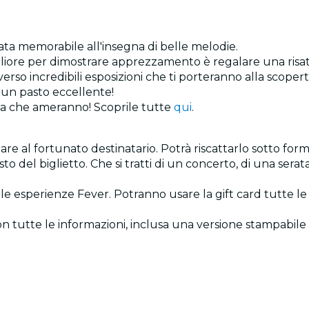
erata memorabile all'insegna di belle melodie.
igliore per dimostrare apprezzamento è regalare una risa
verso incredibili esposizioni che ti porteranno alla scoper
o un pasto eccellente!
nza che ameranno! Scoprile tutte
qui
.
are al fortunato destinatario. Potrà riscattarlo sotto fo
sto del biglietto. Che si tratti di un concerto, di una ser
te le esperienze Fever. Potranno usare la gift card tutte l
con tutte le informazioni, inclusa una versione stampabile