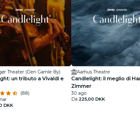
gør Theater (Den Gamle By)
Aarhus Theatre
ght: un tributo a Vivaldi e
Candlelight: il meglio di H
Zimmer
(88)
30 ago
Da
225,00 DKK
 mar
0 DKK