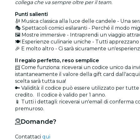
collega che va sempre oltre per il team.
Punti salienti
🎻 Musica classica alla luce delle candele - Una s
🎭 Spettacoli comici esilaranti - Perché il modo m
🖼️ Mostre immersive - Intraprendi un viaggio attra
🍽️ Esperienze culinarie uniche - Tutti apprezzan
🎉 E molto altro - Ci sarà sicuramente un'esperie
Il regalo perfetto, reso semplice
📨 Come funziona: riceverai un codice unico da invi
istantaneamente il valore della gift card dall'acqui
scelta sarà tutta sua!
🔑 Validità: il codice può essere utilizzato per tut
credito. Il codice è valido per 1 anno.
📱 Tutti i dettagli: riceverai un'email di conferma 
premuroso.
Domande?
Contattaci
qui