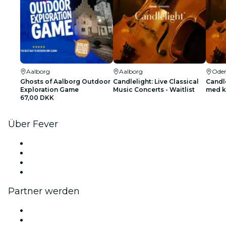
Aalborg
Aalborg
Ode
Ghosts of Aalborg Outdoor
Candlelight: Live Classical
Candle
Exploration Game
Music Concerts - Waitlist
med k
67,00 DKK
ventel
Über Fever
Presse
Wir stellen ein!
Geschenkgutscheine
Hilfe-Center
Partner werden
Fever Zone
Veröffentliche dein Event