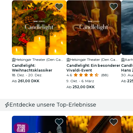
Helsingør Theater (Den Gamle By)
Helsingør Theater (Den Gamle By)
Aarh
Candlelight:
Candlelight: Ein besonderer
Candl
Weihnachtsklassiker
Vivaldi-Event
Hans 
18. Dez. - 20. Dez.
4.6
(88)
30. Au
Ab
261,00 DKK
9. Okt. - 6. März
Ab
22
Ab
252,00 DKK
Entdecke unsere Top-Erlebnisse