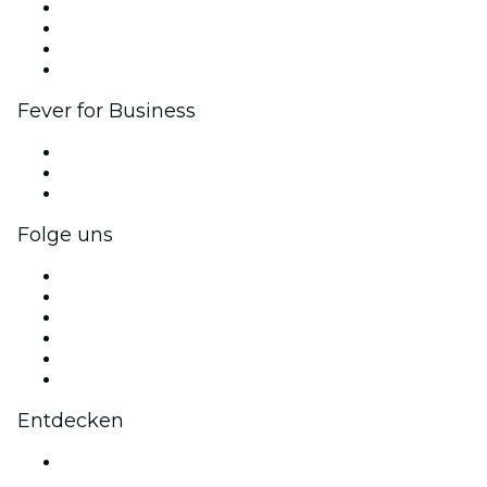
Firmenevents & -vorteile
Affiliate-Programm
Botschafter & Influencer-Programm
Markenpartnerschaften
Fever for Business
Privatveranstaltungen & Gruppentickets
Firmenvorteile
Firmengeschenkkarten und -gutscheine
Folge uns
Facebook
X (Twitter)
Instagram
TikTok
LinkedIn
YouTube
Entdecken
Veranstaltungsorte in Aarhus