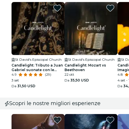
St David's Episcopal Church
St David's Episcopal Church
St D
Candlelight: Tributo a Juan
Candlelight: Mozart vs
Candle
Gabriel suonate con le
Beethoven
Imagi
corde
4.9
(29)
22 ott
4.8
3 set
Da
35,50 USD
4 set -
Da
31,50 USD
Da
34
Scopri le nostre migliori esperienze