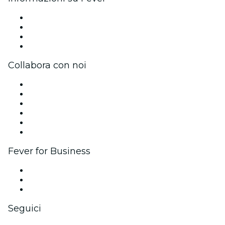
Stampa
Unisciti al team
Carte regalo
Centro assistenza
Collabora con noi
Gestisci il tuo evento
Pubblica il tuo evento
Eventi aziendali & benefit
Programma di affiliazione
Programma Ambassador e Influencer
Brand partnership
Fever for Business
Eventi privati e biglietti di gruppo
Benefit aziendali
Gift card e voucher aziendali
Seguici