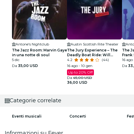
Antone's Nightclub
Austin Scottish Rite Theater
Anto
The Jazz Room: Marvin Gaye
The Jury Experience – The
The J
in una notte di soul
Deadly Boat Ride: Will
Frank 
5 dic
Austin Deliver Justice?
4.2
(44)
Armst
16 ago 
Da
35,00 USD
16 ago - 10 gen
Da
33
Up to 20% Off
Da
45,00 USD
36,00 USD
Categorie correlate
Eventi musicali
Concerti
Fes
Informazioni su Fever