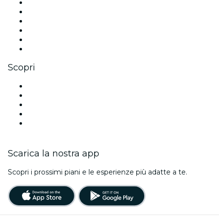
Facebook
X (Twitter)
Instagram
TikTok
LinkedIn
Youtube
Scopri
Luoghi a Austin
Oggi
Domani
Questa settimana
Questo fine settimana
Scarica la nostra app
Scopri i prossimi piani e le esperienze più adatte a te.