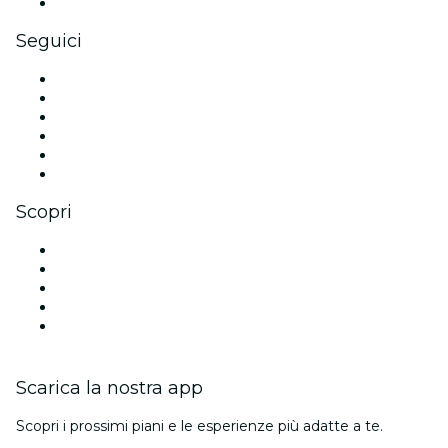
Gift card e voucher aziendali
Seguici
Facebook
X (Twitter)
Instagram
TikTok
LinkedIn
Youtube
Scopri
Luoghi a Austin
Oggi
Domani
Questa settimana
Questo fine settimana
Scarica la nostra app
Scopri i prossimi piani e le esperienze più adatte a te.