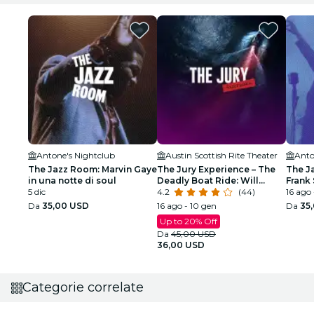
Antone's Nightclub
Austin Scottish Rite Theater
Anto
The Jazz Room: Marvin Gaye
The Jury Experience – The
The J
in una notte di soul
Deadly Boat Ride: Will
Frank 
5 dic
Austin Deliver Justice?
4.2
(44)
Armst
16 ago 
Da
35,00 USD
16 ago - 10 gen
Da
35
Up to 20% Off
Da
45,00 USD
36,00 USD
Categorie correlate