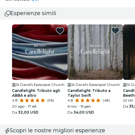
Esperienze simili
St David's Episcopal Church
St David's Episcopal Church
St D
Candlelight: Tributo agli
Candlelight: Tributo a
Candle
ABBA e altro
Taylor Swift
Beeth
4.8
(96)
4.8
(48)
22 ott
20 ago - 17 set
6 nov - 15 gen
Da
35
Da
32,00 USD
Da
34,00 USD
Scopri le nostre migliori esperienze