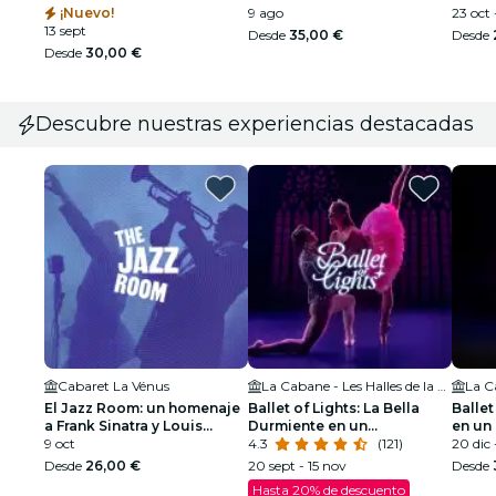
¡Nuevo!
9 ago
23 oct 
13 sept
Desde
35,00 €
Desde
Desde
30,00 €
Descubre nuestras experiencias destacadas
Cabaret La Vénus
La Cabane - Les Halles de la Cartoucherie
El Jazz Room: un homenaje
Ballet of Lights: La Bella
Ballet
a Frank Sinatra y Louis
Durmiente en un
en un
Armstrong
9 oct
espectáculo deslumbrante
4.3
(121)
deslu
20 dic 
Desde
26,00 €
20 sept - 15 nov
Desde
Hasta 20% de descuento