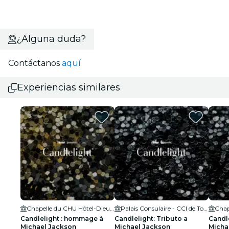
¿Alguna duda?
Contáctanos
aquí
Experiencias similares
Chapelle du CHU Hôtel-Dieu Saint-Jacques
Palais Consulaire - CCI de Toulouse
Chap
Candlelight : hommage à
Candlelight: Tributo a
Candle
Michael Jackson
Michael Jackson
Micha