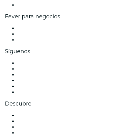
Colaboraciones de marca
Fever para negocios
Eventos privados y entradas de grupo
Beneficios corporativos
Tarjetas y cupones de regalo corporativos
Síguenos
Facebook
X (Twitter)
Instagram
TikTok
LinkedIn
Youtube
Descubre
Locales y espacios de eventos en Toulouse
Hoy
Mañana
Esta semana