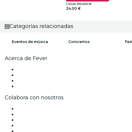
Desde
30,00 €
24,00 €
Categorías relacionadas
Eventos de música
Conciertos
Fes
Acerca de Fever
Prensa
Únete al equipo
Tarjetas Regalo
Centro de asistencia
Colabora con nosotros
Gestiona tu evento
Publica tu evento
Eventos y beneficios para empresas
Programa de Afiliados
Programa de embajadores e influencers