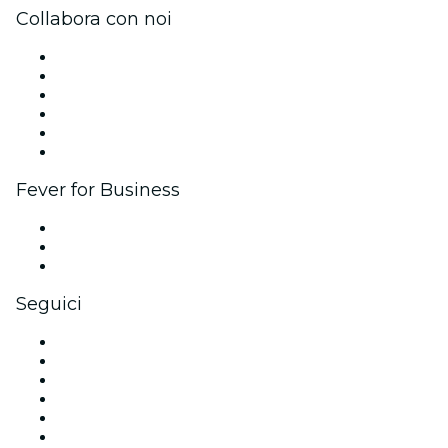
Collabora con noi
Gestisci il tuo evento
Pubblica il tuo evento
Eventi aziendali & benefit
Programma di affiliazione
Programma Ambassador e Influencer
Brand partnership
Fever for Business
Eventi privati e biglietti di gruppo
Benefit aziendali
Gift card e voucher aziendali
Seguici
Facebook
X (Twitter)
Instagram
TikTok
LinkedIn
Youtube