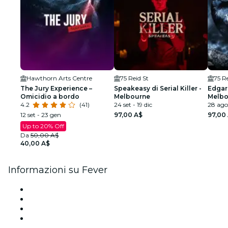
Hawthorn Arts Centre
75 Reid St
75 Re
The Jury Experience –
Speakeasy di Serial Killer -
Edgar
Omicidio a bordo
Melbourne
Melbo
4.2
(41)
24 set - 19 dic
28 ago 
12 set - 23 gen
97,00 A$
97,00
Up to 20% Off
Da
50,00 A$
40,00 A$
Informazioni su Fever
Stampa
Unisciti al team
Carte regalo
Centro assistenza