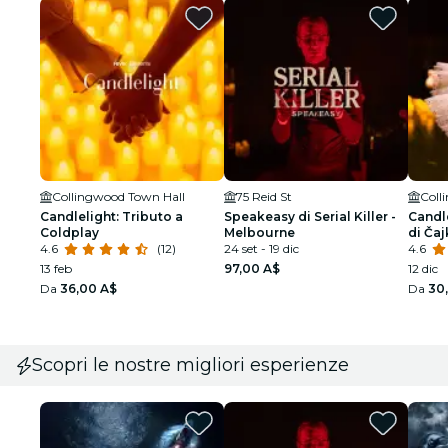
Collingwood Town Hall
75 Reid St
Coll
Candlelight: Tributo a
Speakeasy di Serial Killer -
Candle
Coldplay
Melbourne
di Čaj
4.6
(12)
24 set - 19 dic
4.6
13 feb
97,00 A$
12 dic
Da
36,00 A$
Da
30
Scopri le nostre migliori esperienze