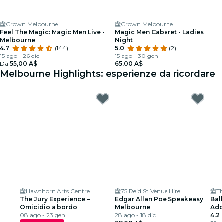
Crown Melbourne
Crown Melbourne
Feel The Magic: Magic Men Live -
Magic Men Cabaret - Ladies
Melbourne
Night
4.7
(144)
5.0
(2)
15 ago - 26 dic
15 ago - 30 gen
Da
55,00 A$
65,00 A$
Melbourne Highlights: esperienze da ricordare
Hawthorn Arts Centre
75 Reid St Venue Hire
Th
The Jury Experience –
Edgar Allan Poe Speakeasy
Ball
Omicidio a bordo
Melbourne
Add
08 ago - 23 gen
28 ago - 18 dic
spe
4.2