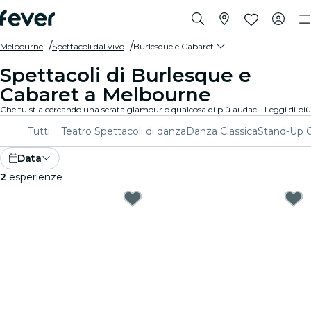
Melbourne
Spettacoli dal vivo
Burlesque e Cabaret
Spettacoli di Burlesque e
Cabaret a Melbourne
Che tu stia cercando una serata glamour o qualcosa di più audace, scopri dai burlesque tradizionali agli spettacoli di cabaret contemporanei a Melbourne, e goditi un'esperienza unica e divertente.
Leggi di più
Tutti
Teatro
Spettacoli di danza
Danza Classica
Stand-Up
Data
2
esperienze