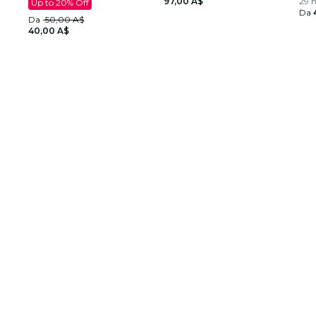
97,00 A$
29 
Up to 20% Off
Da
Da
50,00 A$
40,00 A$