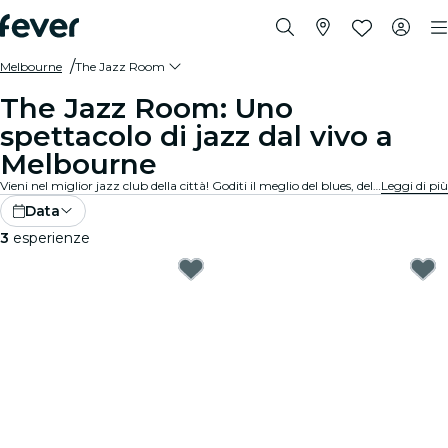
Melbourne
The Jazz Room
The Jazz Room: Uno
spettacolo di jazz dal vivo a
Melbourne
Vieni nel miglior jazz club della città! Goditi il meglio del blues, del soul e del jazz dal vivo, in un’atmosfera intima. Ogni nota racconta una storia, ogni improvvisazione e ogni brano emoziona il pubblico. Scopri i tributi e i concerti jazz più vicini a te!
Leggi di più
Data
3
esperienze