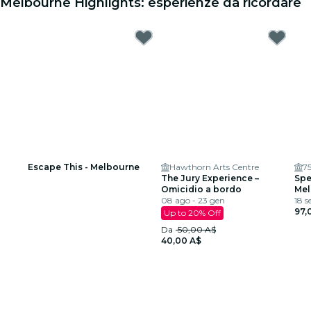
Melbourne Highlights: esperienze da ricordare
Escape This - Melbourne
Hawthorn Arts Centre
75
The Jury Experience –
Spe
Omicidio a bordo
Mel
08 ago - 23 gen
18 se
97,
Up to 20% Off
Da
50,00 A$
40,00 A$