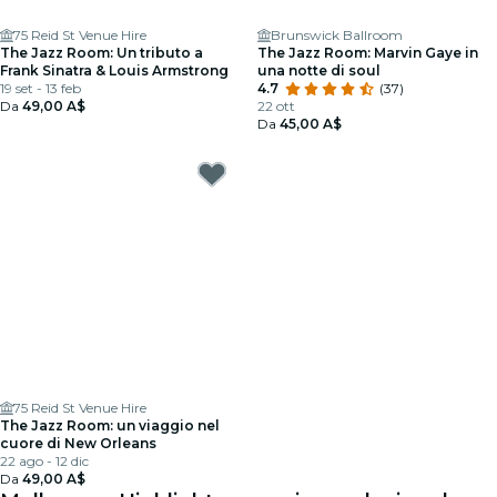
75 Reid St Venue Hire
Brunswick Ballroom
The Jazz Room: Un tributo a
The Jazz Room: Marvin Gaye in
Frank Sinatra & Louis Armstrong
una notte di soul
19 set - 13 feb
4.7
(37)
Da
49,00 A$
22 ott
Da
45,00 A$
75 Reid St Venue Hire
The Jazz Room: un viaggio nel
cuore di New Orleans
22 ago - 12 dic
Da
49,00 A$