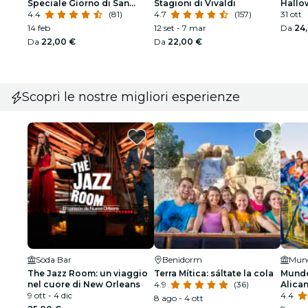
Speciale Giorno di San
Stagioni di Vivaldi
Hallo
Valentino
4.4
(81)
4.7
(157)
31 ott
14 feb
12 set - 7 mar
Da
24
Da
22,00 €
Da
22,00 €
Scopri le nostre migliori esperienze
Söda Bar
Benidorm
Mund
The Jazz Room: un viaggio
Terra Mítica: sáltate la cola
Mundo
nel cuore di New Orleans
4.9
(36)
Alica
9 ott - 4 dic
4.4
8 ago - 4 ott