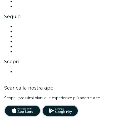
Benefit aziendali
Gift card e voucher aziendali
Seguici
Facebook
X (Twitter)
Instagram
TikTok
LinkedIn
Youtube
Scopri
Luoghi a Alicante
Scarica la nostra app
Scopri i prossimi piani e le esperienze più adatte a te.