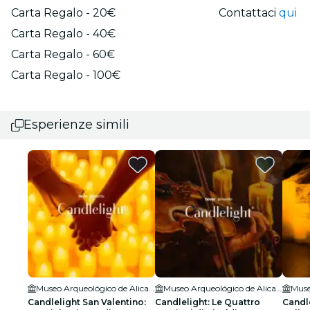
Carta Regalo - 20€
Contattaci
qui
Carta Regalo - 40€
Carta Regalo - 60€
Carta Regalo - 100€
Esperienze simili
Museo Arqueológico de Alicante MARQ
Museo Arqueológico de Alicante MARQ
Candlelight San Valentino:
Candlelight: Le Quattro
Candle