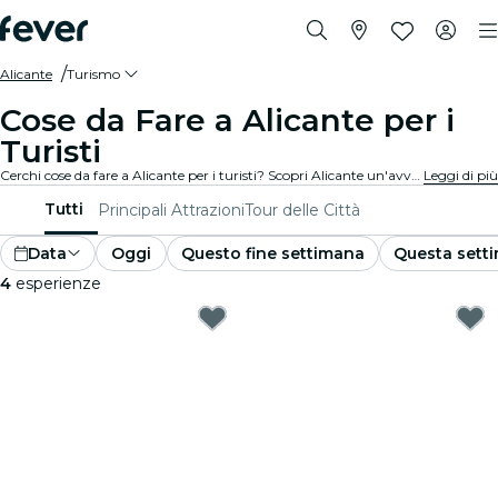
Alicante
Turismo
Cose da Fare a Alicante per i
Turisti
Cerchi cose da fare a Alicante per i turisti? Scopri Alicante un'avventura alla volta con queste esperienze emozionanti appositamente pensate per i turisti. Scopri le migliori cose da fare!
Leggi di più
Tutti
Principali Attrazioni
Tour delle Città
Data
Oggi
Questo fine settimana
Questa sett
4
esperienze