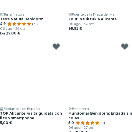
Terra Natura
Fuente de la Plaza del Mar
Terra Natura Benidorm
Tour in tuk tuk a Alicante
4.9
(19)
06 ago - 30 set
06 ago - 29 ott
99,95 €
Da
27,00 €
Explanada de España
Benidorm
TOP Alicante: visita guidata con
Mundomar Benidorm: Entrada sin
il tuo smartphone
colas
5,00 €
5.0
(9)
06 ago - 27 set