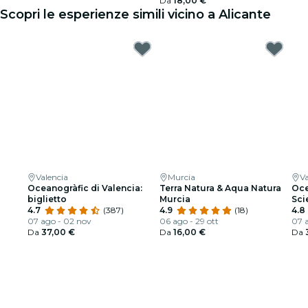
Da
18,00 €
Scopri le esperienze simili vicino a Alicante
Valencia
Murcia
Va
Oceanogràfic di Valencia:
Terra Natura & Aqua Natura
Oce
biglietto
Murcia
Sci
4.7
(387)
4.9
(18)
4.8
07 ago - 02 nov
06 ago - 29 ott
07 
Da
37,00 €
Da
16,00 €
Da