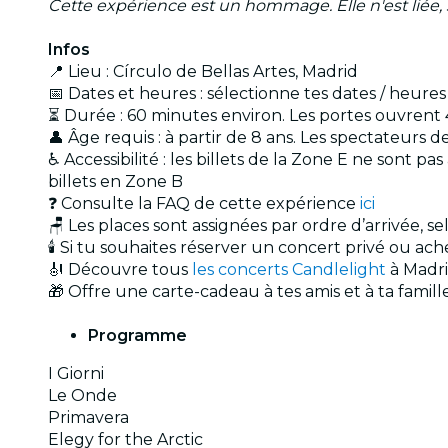
Cette expérience est un hommage. Elle n'est liée, s
Infos
📍 Lieu : Círculo de Bellas Artes, Madrid
📅 Dates et heures : sélectionne tes dates / heure
⏳ Durée : 60 minutes environ. Les portes ouvrent 
👤 Âge requis : à partir de 8 ans. Les spectateur
♿ Accessibilité : les billets de la Zone E ne sont
billets en Zone B
❓ Consulte la FAQ de cette expérience
ici
🪑 Les places sont assignées par ordre d’arrivée, s
🕯️ Si tu souhaites réserver un concert privé ou a
🎻 Découvre tous
les concerts Candlelight
à Madr
🎁 Offre une carte-cadeau à tes amis et à ta famil
Programme
I Giorni
Le Onde
Primavera
Elegy for the Arctic