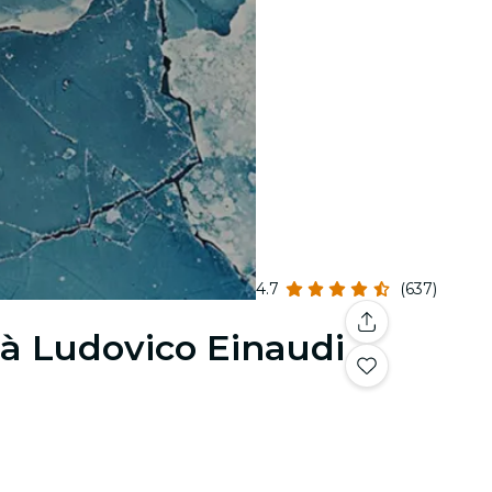
4.7
(637)
à Ludovico Einaudi