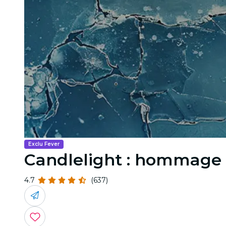
Exclu Fever
Candlelight : hommage 
4.7
(637)