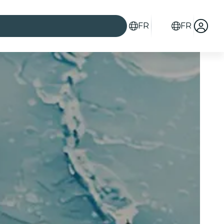
FR
FR