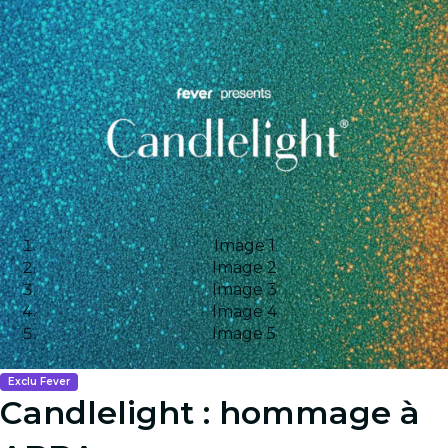
Image 1
Image 2
Image 3
Image 4
Image 5
Exclu Fever
Candlelight : hommage à