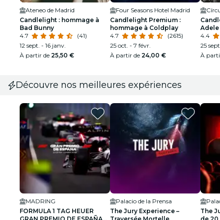
Ateneo de Madrid
Four Seasons Hotel Madrid
Círcu
Candlelight : hommage à
Candlelight Premium :
Candl
Bad Bunny
hommage à Coldplay
Adele
4.7
(41)
4.7
(2615)
4.4
12 sept. - 16 janv.
25 oct. - 7 févr.
25 sept
À partir de
25,50 €
À partir de
24,00 €
À part
Découvre nos meilleures expériences
MADRING
Palacio de la Prensa
Pala
FORMULA 1 TAG HEUER
The Jury Experience –
The Ju
GRAN PREMIO DE ESPAÑA
Traversée Mortelle
de 20 