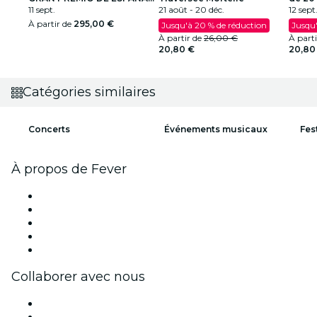
2026
11 sept.
21 août - 20 déc.
12 sept.
À partir de
295,00 €
Jusqu'à 20 % de réduction
Jusqu'
À partir de
26,00 €
À part
20,80 €
20,80
Catégories similaires
Concerts
Événements musicaux
Fes
À propos de Fever
Presse
Travailler chez Fever
Bourses d'excellence Fever
Cartes-cadeaux
Centre d'aide
Collaborer avec nous
Fever Zone