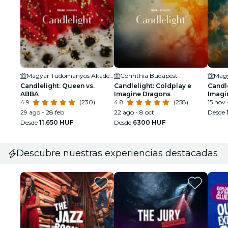
Magyar Tudományos Akadémia (Hungarian Academy of Sciences)
Corinthia Budapest
Candlelight: Queen vs.
Candlelight: Coldplay e
Candle
ABBA
Imagine Dragons
Imagi
4.9
(230)
4.8
(258)
15 nov
29 ago - 28 feb
22 ago - 8 oct
Desde
Desde
11.650 HUF
Desde
6300 HUF
Descubre nuestras experiencias destacadas