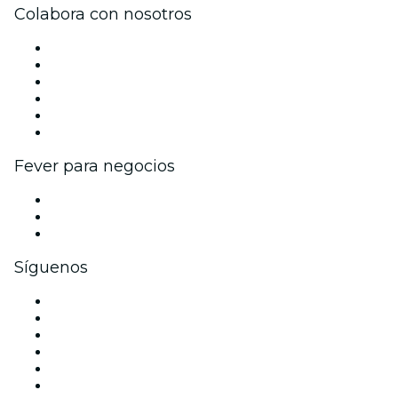
Colabora con nosotros
Gestiona tu evento
Publica tu evento
Eventos y beneficios para empresas
Programa de Afiliados
Programa de embajadores e influencers
Colaboraciones de marca
Fever para negocios
Eventos privados y entradas de grupo
Beneficios corporativos
Tarjetas y cupones de regalo corporativos
Síguenos
Facebook
X (Twitter)
Instagram
TikTok
LinkedIn
Youtube