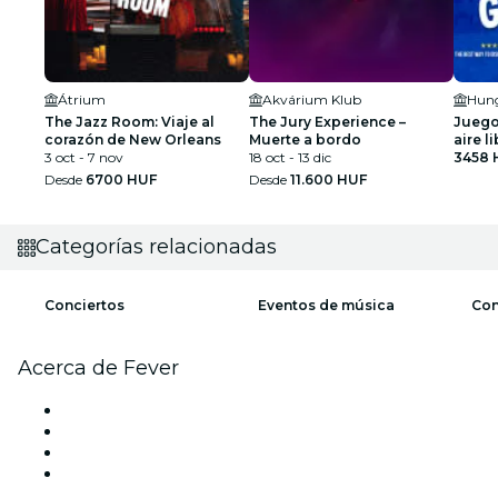
Átrium
Akvárium Klub
The Jazz Room: Viaje al
The Jury Experience –
Juego
corazón de New Orleans
Muerte a bordo
aire l
3 oct - 7 nov
18 oct - 13 dic
de Bu
3458 
Desde
6700 HUF
Desde
11.600 HUF
Categorías relacionadas
Conciertos
Eventos de música
Con
Acerca de Fever
Prensa
Únete al equipo
Tarjetas Regalo
Centro de asistencia