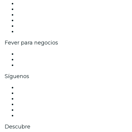
Gestiona tu evento
Publica tu evento
Eventos y beneficios para empresas
Programa de Afiliados
Programa de embajadores e influencers
Colaboraciones de marca
Fever para negocios
Eventos privados y entradas de grupo
Beneficios corporativos
Tarjetas y cupones de regalo corporativos
Síguenos
Facebook
X (Twitter)
Instagram
TikTok
LinkedIn
Youtube
Descubre