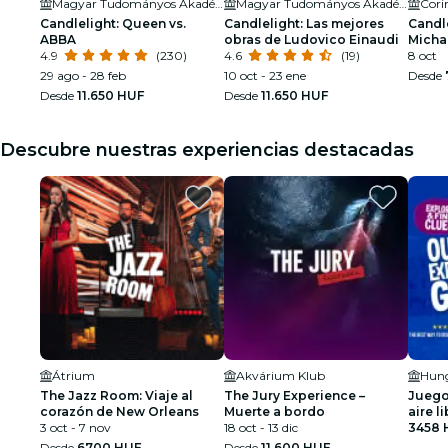
Magyar Tudományos Akadémia (Hungarian Academy of Sciences)
Magyar Tudományos Akadémia (Hungarian Academy of Sciences)
Cori
Candlelight: Queen vs.
Candlelight: Las mejores
Candle
ABBA
obras de Ludovico Einaudi
Micha
4.9
(230)
4.6
(19)
8 oct
29 ago - 28 feb
10 oct - 23 ene
Desde
Desde
11.650 HUF
Desde
11.650 HUF
Descubre nuestras experiencias destacadas
Átrium
Akvárium Klub
The Jazz Room: Viaje al
The Jury Experience –
Juego
corazón de New Orleans
Muerte a bordo
aire l
3 oct - 7 nov
18 oct - 13 dic
de Bu
3458 
Desde
6700 HUF
Desde
11.600 HUF