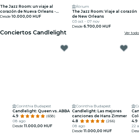
The Jazz Room: un viaje al
Átrium
corazón de Nueva Orleans -
The Jazz Room: Viaje al corazón
Tarjeta regalo
Desde
10.000,00 HUF
de New Orleans
03 oct - 07 nov
Desde
6.700,00 HUF
Conciertos Candlelight
Ver todo
Corinthia Budapest
Corinthia Budapest
C
Candlelight: Queen vs. ABBA
Candlelight: Las mejores
Can
4.9
(658)
canciones de Hans Zimmer
Col
08 ago
4.8
(266)
4.9
Desde
11.000,00 HUF
08 ago
22 a
Desde
11.000,00 HUF
Des