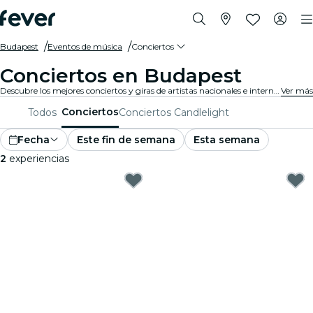
Budapest
Eventos de música
Conciertos
Conciertos en Budapest
Descubre los mejores conciertos y giras de artistas nacionales e internacionales en Budapest. ¡Compra tu entrada en Fever, y disfruta de la mejor música!
Ver más
Conciertos
Todos
Conciertos Candlelight
Fecha
Este fin de semana
Esta semana
2
experiencias