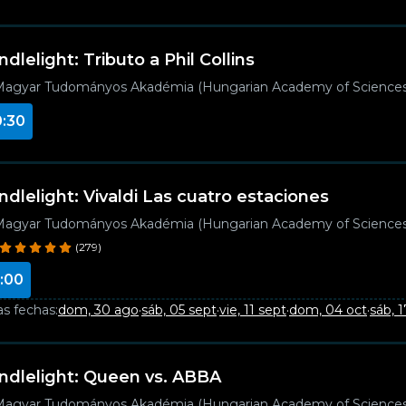
ndlelight: Tributo a Phil Collins
agyar Tudományos Akadémia (Hungarian Academy of Sciences
0:30
ndlelight: Vivaldi Las cuatro estaciones
agyar Tudományos Akadémia (Hungarian Academy of Sciences
(279)
:00
as fechas:
dom, 30 ago
·
sáb, 05 sept
·
vie, 11 sept
·
dom, 04 oct
·
sáb, 1
ndlelight: Queen vs. ABBA
agyar Tudományos Akadémia (Hungarian Academy of Sciences