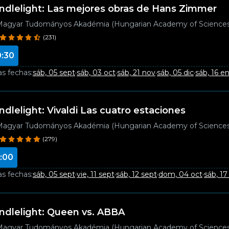
ndlelight: Las mejores obras de Hans Zimmer
agyar Tudományos Akadémia (Hungarian Academy of Sciences
(231)
0:30
as fechas:
sáb, 05 sept
·
sáb, 03 oct
·
sáb, 21 nov
·
sáb, 05 dic
·
sáb, 16 e
ndlelight: Vivaldi Las cuatro estaciones
agyar Tudományos Akadémia (Hungarian Academy of Sciences
(279)
:00
as fechas:
sáb, 05 sept
·
vie, 11 sept
·
sáb, 12 sept
·
dom, 04 oct
·
sáb, 17
ndlelight: Queen vs. ABBA
agyar Tudományos Akadémia (Hungarian Academy of Sciences