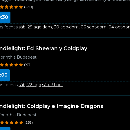
(230)
0:30
as fechas:
sáb, 29 ago
·
dom, 30 ago
·
dom, 06 sept
·
dom, 04 oct
·
dom
ndlelight: Ed Sheeran y Coldplay
orinthia Budapest
(197)
:00
as fechas:
sáb, 22 ago
·
sáb, 31 oct
ndlelight: Coldplay e Imagine Dragons
orinthia Budapest
(258)