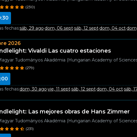
(230)
0:30
as fechas:
sáb, 29 ago
·
dom, 06 sept
·
sáb, 12 sept
·
dom, 04 oct
·
dom,
bre 2026
ndlelight: Vivaldi Las cuatro estaciones
agyar Tudományos Akadémia (Hungarian Academy of Sciences
(279)
:00
as fechas:
dom, 30 ago
·
vie, 11 sept
·
sáb, 12 sept
·
dom, 04 oct
·
sáb, 1
ndlelight: Las mejores obras de Hans Zimmer
agyar Tudományos Akadémia (Hungarian Academy of Sciences
(231)