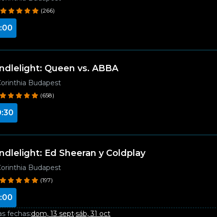
(266)
:00
ndlelight: Queen vs. ABBA
orinthia Budapest
(658)
0:30
ndlelight: Ed Sheeran y Coldplay
orinthia Budapest
(197)
:00
as fechas:
dom, 13 sept
·
sáb, 31 oct