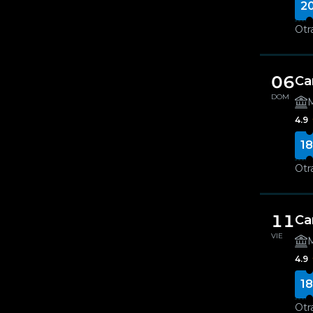
2
Otr
06
Ca
DOM
M
4.9
18
Otr
11
Ca
VIE
M
4.9
18
Otr