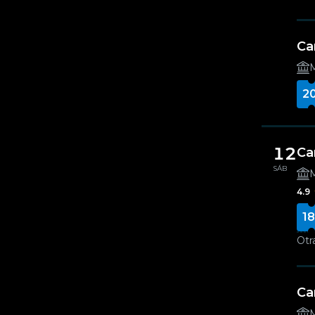
Ca
M
2
12
Ca
SÁB
M
4.9
18
Otr
Ca
M