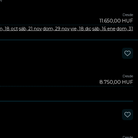
Desde
11.650,00 HUF
, 18 oct
·
sáb, 21 nov
·
dom, 29 nov
·
vie, 18 dic
·
sáb, 16 ene
·
dom, 31 e
Desde
8.750,00 HUF
Desde