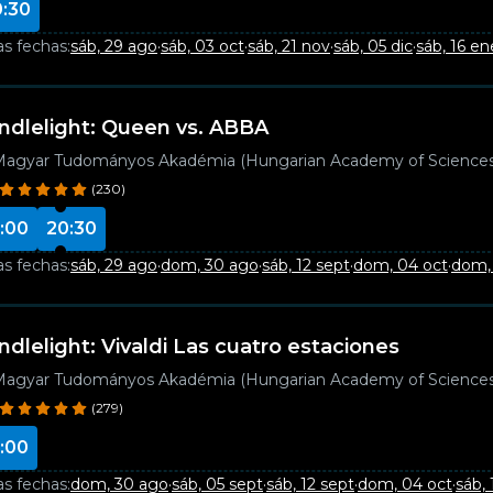
0:30
as fechas:
sáb, 29 ago
·
sáb, 03 oct
·
sáb, 21 nov
·
sáb, 05 dic
·
sáb, 16 en
ndlelight: Queen vs. ABBA
agyar Tudományos Akadémia (Hungarian Academy of Sciences
(230)
:00
20:30
as fechas:
sáb, 29 ago
·
dom, 30 ago
·
sáb, 12 sept
·
dom, 04 oct
·
dom, 
ndlelight: Vivaldi Las cuatro estaciones
agyar Tudományos Akadémia (Hungarian Academy of Sciences
(279)
:00
as fechas:
dom, 30 ago
·
sáb, 05 sept
·
sáb, 12 sept
·
dom, 04 oct
·
sáb, 