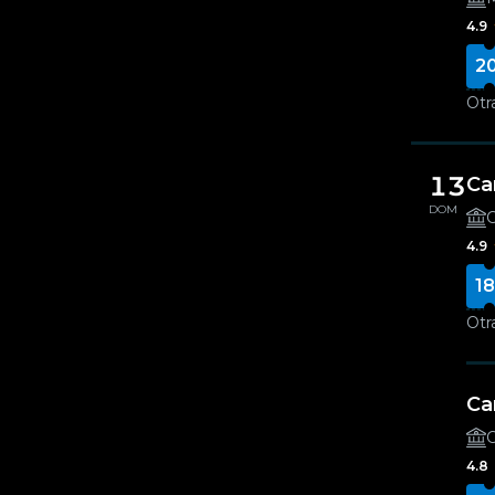
4.9
2
Otr
13
Ca
DOM
C
4.9
18
Otr
Ca
C
4.8