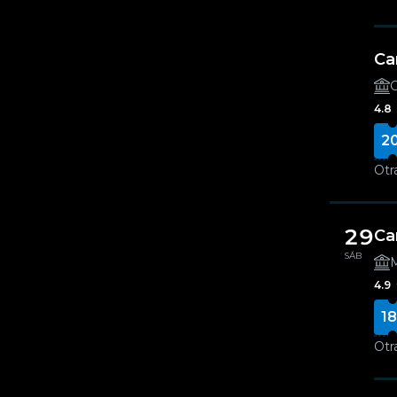
Ca
C
4.8
2
Otr
29
Ca
SÁB
M
4.9
18
Otr