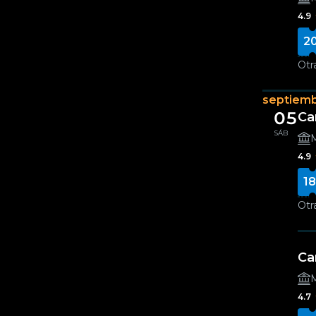
4.9
2
Otr
septiem
05
Ca
SÁB
M
4.9
18
Otr
Ca
M
4.7