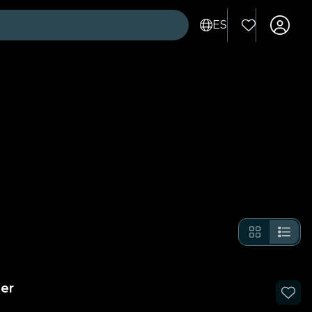
ES
er