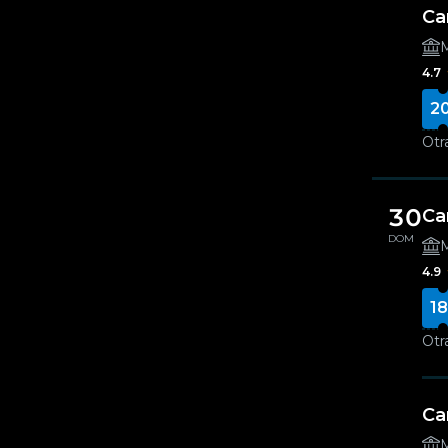
Ca
M
4.7
2
Otr
30
Ca
DOM
M
4.9
18
Otr
Ca
M