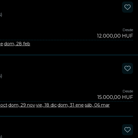
)
Desde
12.000,00 HUF
ne
·
dom, 28 feb
)
Desde
15.000,00 HUF
 oct
·
dom, 29 nov
·
vie, 18 dic
·
dom, 31 ene
·
sáb, 06 mar
)