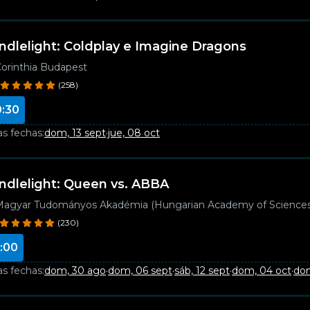
ndlelight: Coldplay e Imagine Dragons
orinthia Budapest
(258)
0:30
as fechas:
dom, 13 sept
·
jue, 08 oct
ndlelight: Queen vs. ABBA
agyar Tudományos Akadémia (Hungarian Academy of Sciences
(230)
:00
as fechas:
dom, 30 ago
·
dom, 06 sept
·
sáb, 12 sept
·
dom, 04 oct
·
dom