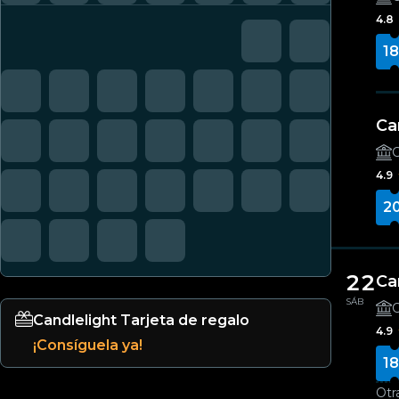
4.8
18
Ca
C
4.9
2
22
Ca
SÁB
C
Candlelight Tarjeta de regalo
4.9
¡Consíguela ya!
18
Otr