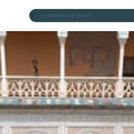
Entdecke
Live-Shows
Madrid
Candlelight
London
Erlebnisse und Städte
São Paulo
Seoul
Stadttouren
Konzerte