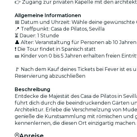
👉 Zugang zur privaten Kapelle mit den architekt
Allgemeine Informationen
📅 Datum und Uhrzeit: Wähle deine gewünschte O
📍 Treffpunkt: Casa de Pilatos, Sevilla
⏳ Dauer: 1 Stunde
👤 Alter: Veranstaltung für Personen ab 10 Jahren
❗ Die Tour findet in Spanisch statt
🎫 Kinder von 0 bis 5 Jahren erhalten freien Ein
🚩 Nach dem Kauf deines Tickets bei Fever ist es
Reservierung abzuschließen
Beschreibung
Entdecke die Majestät des Casa de Pilatos in Sevi
führt dich durch die beeindruckenden Gärten und 
Architektur. Erlebe die Verschmelzung von Mudej
genieße die Kunstsammlung mit römischen und gri
kennenlernen, die diesen Ort einzigartig machen. Si
Anreise