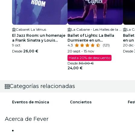
Cabaret La Vénus
La Cabane - Les Halles de la Cartoucherie
El Jazz Room: un homenaje
Ballet of Lights: La Bella
Ballet
a Frank Sinatra y Louis
Durmiente en un
en un
Armstrong
9 oct
espectáculo deslumbrante
4.3
(121)
deslu
20 dic 
Desde
26,00 €
20 sept - 15 nov
Desde
Hasta 20% de descuento
Desde
30,00 €
24,00 €
Categorías relacionadas
Eventos de música
Conciertos
Fes
Acerca de Fever
Prensa