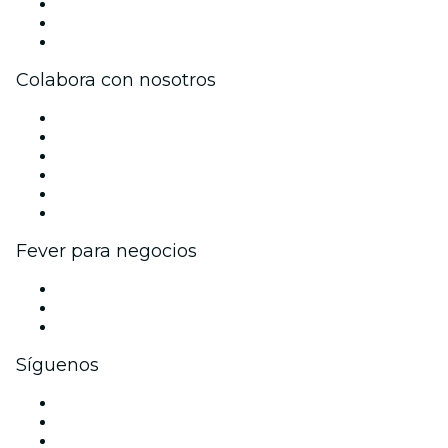
Únete al equipo
Tarjetas Regalo
Centro de asistencia
Colabora con nosotros
Gestiona tu evento
Publica tu evento
Eventos y beneficios para empresas
Programa de Afiliados
Programa de embajadores e influencers
Colaboraciones de marca
Fever para negocios
Eventos privados y entradas de grupo
Beneficios corporativos
Tarjetas y cupones de regalo corporativos
Síguenos
Facebook
X (Twitter)
Instagram