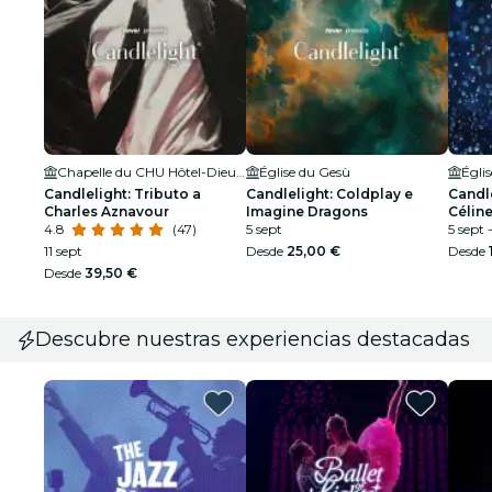
Chapelle du CHU Hôtel-Dieu Saint-Jacques
Église du Gesù
Égli
Candlelight: Tributo a
Candlelight: Coldplay e
Candle
Charles Aznavour
Imagine Dragons
Célin
4.8
(47)
5 sept
5 sept 
11 sept
Desde
25,00 €
Desde
Desde
39,50 €
Descubre nuestras experiencias destacadas