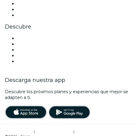
TikTok
LinkedIn
Youtube
Descubre
Locales y espacios de eventos en Toulouse
Hoy
Mañana
Esta semana
Este fin de semana
Descarga nuestra app
Descubre los próximos planes y experiencias que mejor se
adapten a ti.
Términos de uso
|
Política de privacidad
|
Administrador de cookies