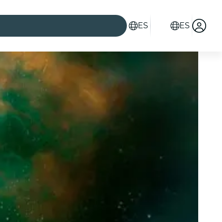
ES
ES