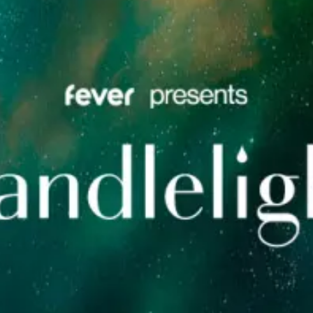
restaurantes
cine