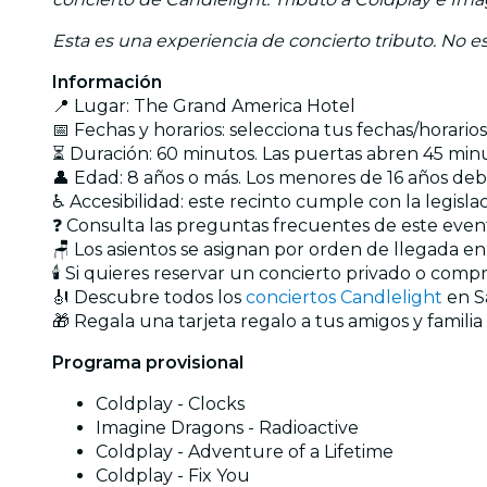
Esta es una experiencia de concierto tributo. No est
Información
📍 Lugar: The Grand America Hotel
📅 Fechas y horarios: selecciona tus fechas/horari
⏳ Duración: 60 minutos. Las puertas abren 45 minu
👤 Edad: 8 años o más. Los menores de 16 años d
♿ Accesibilidad: este recinto cumple con la legisl
❓ Consulta las preguntas frecuentes de este eve
🪑 Los asientos se asignan por orden de llegada e
🕯️ Si quieres reservar un concierto privado o com
🎻 Descubre todos los
conciertos Candlelight
en Sa
🎁 Regala una tarjeta regalo a tus amigos y familia
Programa provisional
Coldplay - Clocks
Imagine Dragons - Radioactive
Coldplay - Adventure of a Lifetime
Coldplay - Fix You