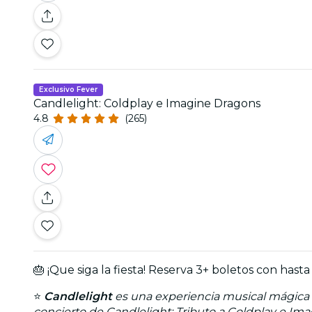
Exclusivo Fever
Candlelight: Coldplay e Imagine Dragons
4.8
(265)
🎂 ¡Que siga la fiesta! Reserva 3+ boletos con h
⭐
Candlelight
es una experiencia musical mágica q
concierto de Candlelight: Tributo a Coldplay e Ima