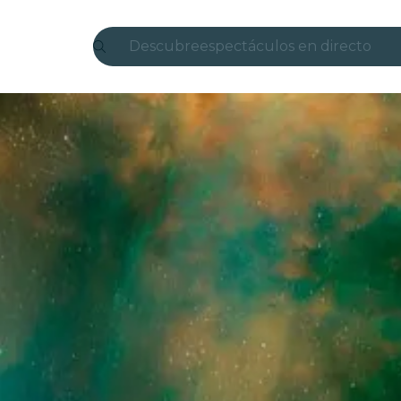
Descubre
espectáculos en directo
Madrid
candlelight
Londres
experiencias y ciudades
São Paulo
exposiciones
Seúl
recorridos por la ciudad
conciertos