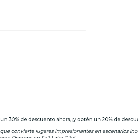
asta un 30% de descuento ahora, ¡y obtén un 20% de desc
ue convierte lugares impresionantes en escenarios inolv
gine Dragons en Salt Lake City!