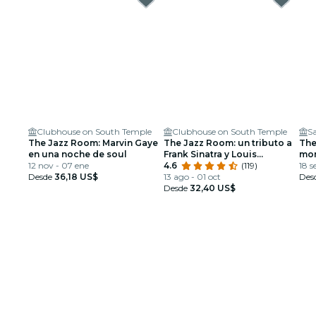
Clubhouse on South Temple
Clubhouse on South Temple
S
The Jazz Room: Marvin Gaye
The Jazz Room: un tributo a
The
en una noche de soul
Frank Sinatra y Louis
mor
12 nov - 07 ene
Armstrong
4.6
(119)
Lak
18 s
Desde
36,18 US$
13 ago - 01 oct
Des
Desde
32,40 US$