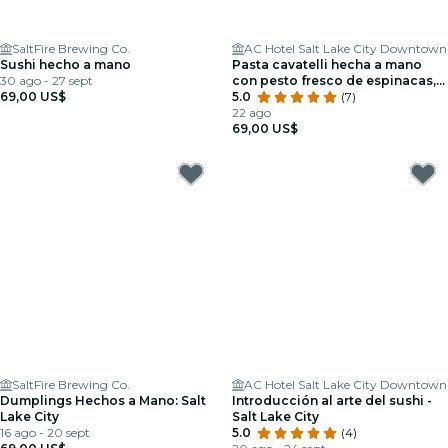
SaltFire Brewing Co.
AC Hotel Salt Lake City Downtown
Sushi hecho a mano
Pasta cavatelli hecha a mano
30 ago - 27 sept
con pesto fresco de espinacas,
69,00 US$
nueces pecanas y albahaca en
5.0
(7)
Salt Lake City
22 ago
69,00 US$
SaltFire Brewing Co.
AC Hotel Salt Lake City Downtown
Dumplings Hechos a Mano: Salt
Introducción al arte del sushi -
Lake City
Salt Lake City
16 ago - 20 sept
5.0
(4)