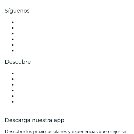
Síguenos
Facebook
X (Twitter)
Instagram
TikTok
LinkedIn
Youtube
Descubre
Locales y espacios de eventos en Salt Lake City
Estados Unidos
Hoy
Mañana
Esta semana
Este fin de semana
Descarga nuestra app
Descubre los próximos planes y experiencias que mejor se