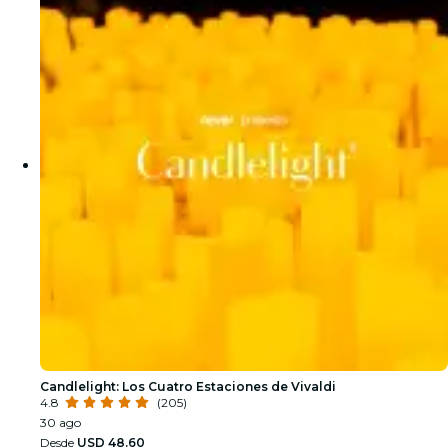
Candlelight: Los Cuatro Estaciones de Vivaldi
4.8
(205)
30 ago
Desde
USD 48.60