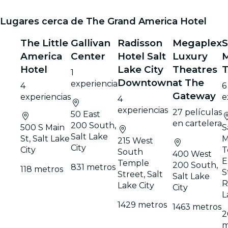
Lugares cerca de The Grand America Hotel
The Little
Gallivan
Radisson
Megaplex
S
America
Center
Hotel Salt
Luxury
M
Hotel
Lake City
Theatres
1
Downtown
at The
experiencia
4
6
Gateway
experiencias
e
4
experiencias
27 películas
50 East
en cartelera
200 South,
500 S Main
S
Salt Lake
St, Salt Lake
M
215 West
City
City
T
South
400 West
E
Temple
200 South,
831 metros
118 metros
S
Street, Salt
Salt Lake
R
Lake City
City
L
1429 metros
1463 metros
2
m