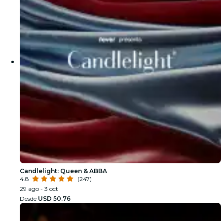
Candlelight: Queen & ABBA
4.8
(247)
29 ago - 3 oct
Desde
USD 50.76