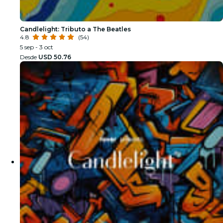
Candlelight: Tributo a The Beatles
4.8
(54)
5 sep - 3 oct
Desde
USD 50.76