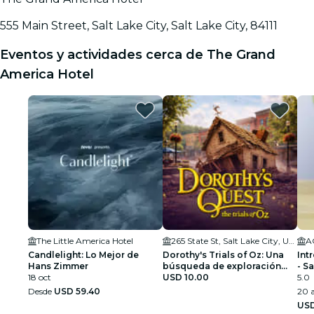
555 Main Street, Salt Lake City, Salt Lake City, 84111
Eventos y actividades cerca de The Grand
America Hotel
The Little America Hotel
265 State St, Salt Lake City, UT 84101, USA
Candlelight: Lo Mejor de
Dorothy's Trials of Oz: Una
Int
Hans Zimmer
búsqueda de exploración
- Sa
18 oct
urbana en Salt Lake City
USD 10.00
5.0
Desde
USD 59.40
20 a
USD