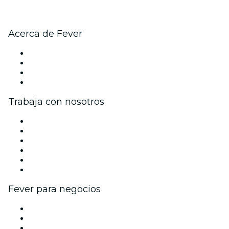
Acerca de Fever
Prensa
Únete al equipo
Tarjetas Regalo
Centro de asistencia
Trabaja con nosotros
Gestiona tu evento
Publica tu evento
Eventos y beneficios para empresas
Programa de Afiliados
Programa de embajadores e influencers
Colaboraciones de marca
Fever para negocios
Eventos privados y boletos de grupo
Beneficios corporativos
Tarjetas y cupones de regalo corporativos