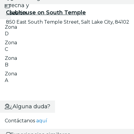
fecha y
Clubhouse on South Temple
sesión
850 East South Temple Street, Salt Lake City, 84102
Zona
D
Zona
C
Zona
B
Zona
A
¿Alguna duda?
Contáctanos
aquí