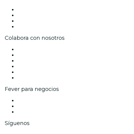
Prensa
Únete al equipo
Tarjetas Regalo
Centro de asistencia
Colabora con nosotros
Gestiona tu evento
Publica tu evento
Eventos y beneficios para empresas
Programa de Afiliados
Programa de embajadores e influencers
Colaboraciones de marca
Fever para negocios
Eventos privados y entradas de grupo
Beneficios corporativos
Tarjetas y cupones de regalo corporativos
Síguenos