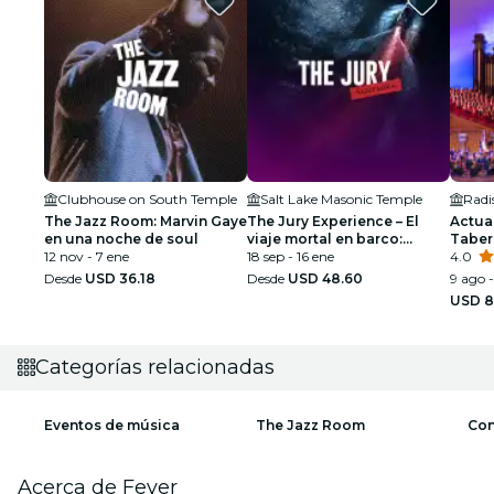
Clubhouse on South Temple
Salt Lake Masonic Temple
The Jazz Room: Marvin Gaye
The Jury Experience – El
Actua
en una noche de soul
viaje mortal en barco:
Taber
12 nov - 7 ene
¿logrará Salt Lake City
18 sep - 16 ene
autobú
4.0
impartir justicia?
Desde
USD 36.18
Desde
USD 48.60
9 ago -
USD 8
Categorías relacionadas
Eventos de música
The Jazz Room
Con
Acerca de Fever