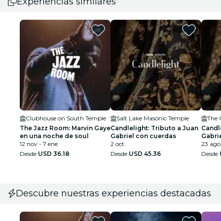
Experiencias similares
Clubhouse on South Temple
Salt Lake Masonic Temple
The 
The Jazz Room: Marvin Gaye
Candlelight: Tributo a Juan
Candle
en una noche de soul
Gabriel con cuerdas
Gabri
12 nov - 7 ene
2 oct
23 ago
Desde
USD 36.18
Desde
USD 45.36
Desde
Descubre nuestras experiencias destacadas