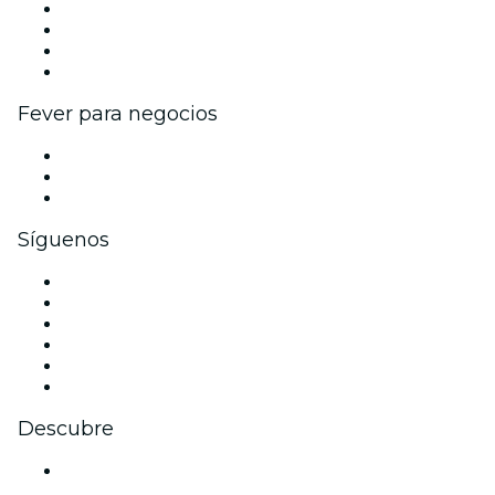
Eventos y beneficios para empresas
Programa de Afiliados
Programa de embajadores e influencers
Colaboraciones de marca
Fever para negocios
Eventos privados y entradas de grupo
Beneficios corporativos
Tarjetas y cupones de regalo corporativos
Síguenos
Facebook
X (Twitter)
Instagram
TikTok
LinkedIn
Youtube
Descubre
Locales y espacios de eventos en Zúrich