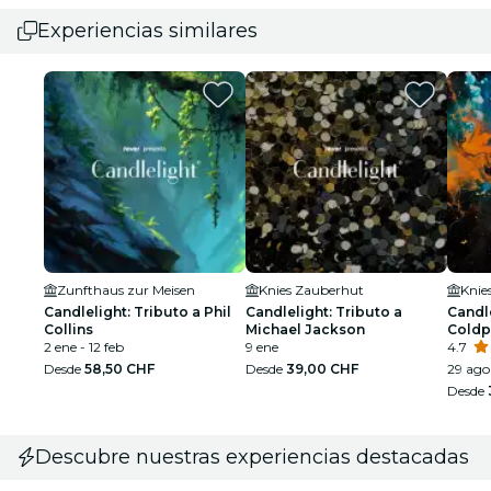
Experiencias similares
Zunfthaus zur Meisen
Knies Zauberhut
Knie
Candlelight: Tributo a Phil
Candlelight: Tributo a
Candle
Collins
Michael Jackson
Coldp
2 ene - 12 feb
9 ene
4.7
Desde
58,50 CHF
Desde
39,00 CHF
29 ago 
Desde
Descubre nuestras experiencias destacadas