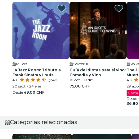
Millers
Sektor 11
Volk
La Jazz Room: Tributo a
Guía de idiotas para el vino:
The J
Frank Sinatra y Louis
Comedia y Vino
Muerte
Armstrong
4.6
(240)
10 oct - 19 dic
4.3
20 sept - 24 ene
75,00 CHF
29 ago 
Desde
49,00 CHF
Hasta
Desde
36,80
Categorías relacionadas