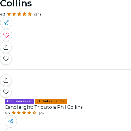
Collins
4.3
(24)
Exclusivo Fever
¡Tickets volando!
Candlelight: Tributo a Phil Collins
4.3
(24)