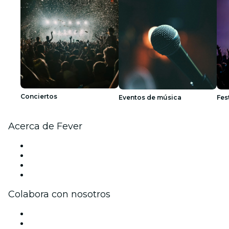
Conciertos
Eventos de música
Fes
Acerca de Fever
Prensa
Únete al equipo
Tarjetas Regalo
Centro de asistencia
Colabora con nosotros
Gestiona tu evento
Publica tu evento