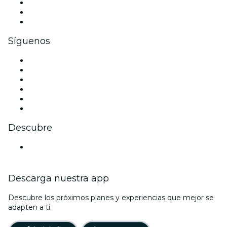
Eventos privados y entradas de grupo
Beneficios corporativos
Tarjetas y cupones de regalo corporativos
Síguenos
Facebook
X (Twitter)
Instagram
TikTok
LinkedIn
Youtube
Descubre
Locales y espacios de eventos en Zúrich
Descarga nuestra app
Descubre los próximos planes y experiencias que mejor se
adapten a ti.