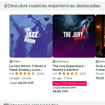
Descubre nuestras experiencias destacadas
Millers
Volkshaus
Sekto
La Jazz Room: Tributo a
The Jury Experience –
Guía d
Frank Sinatra y Louis
Muerte a estribor
Comed
Armstrong
4.6
(240)
4.3
(40)
10 oct -
20 sept - 24 ene
29 ago - 17 ene
75,00
Desde
49,00 CHF
Hasta 20% de descuento
Desde
46,00 CHF
36,80 CHF