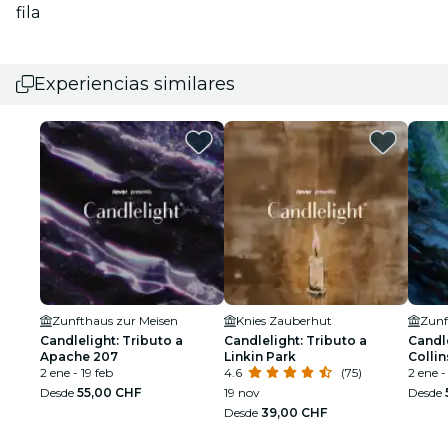
fila
Experiencias similares
Zunfthaus zur Meisen
Knies Zauberhut
Zunf
Candlelight: Tributo a
Candlelight: Tributo a
Candle
Apache 207
Linkin Park
Collin
2 ene - 19 feb
4.6
(75)
2 ene -
Desde
55,00 CHF
19 nov
Desde
Desde
39,00 CHF