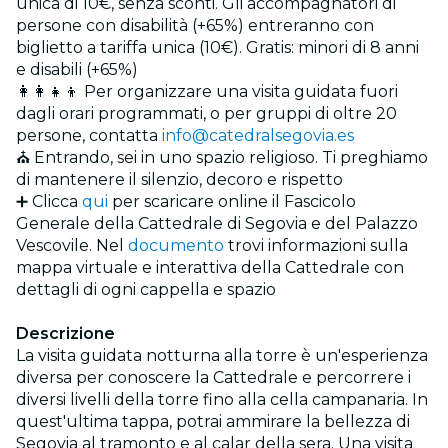
unica di 10€, senza sconti. Gli accompagnatori di
persone con disabilità (+65%) entreranno con
biglietto a tariffa unica (10€). Gratis: minori di 8 anni
e disabili (+65%)
👩‍👩‍👧‍👦 Per organizzare una visita guidata fuori
dagli orari programmati, o per gruppi di oltre 20
persone, contatta
info@catedralsegovia.es
⛪ Entrando, sei in uno spazio religioso. Ti preghiamo
di mantenere il silenzio, decoro e rispetto
➕ Clicca
qui
per scaricare online il Fascicolo
Generale della Cattedrale di Segovia e del Palazzo
Vescovile. Nel
documento
trovi informazioni sulla
mappa virtuale e interattiva della Cattedrale con
dettagli di ogni cappella e spazio
Descrizione
La visita guidata notturna alla torre è un'esperienza
diversa per conoscere la Cattedrale e percorrere i
diversi livelli della torre fino alla cella campanaria. In
quest'ultima tappa, potrai ammirare la bellezza di
Segovia al tramonto e al calar della sera. Una visita