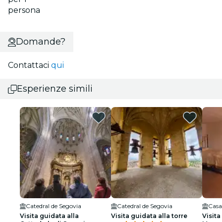
persona
Domande?
Contattaci
qui
Esperienze simili
Catedral de Segovia
Catedral de Segovia
Visita guidata alla
Visita guidata alla torre
Visita