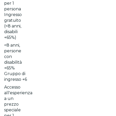
per 1
persona
Ingresso
gratuito
(<8 anni,
disabili
+65%)
<8 anni,
persone
con
disabilità
+65%
Gruppo di
ingresso +6
Accesso
all'esperienza
a un
prezzo
speciale
per 1