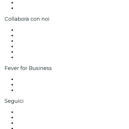
Carte regalo
Centro assistenza
Collabora con noi
Gestisci il tuo evento
Pubblica il tuo evento
Eventi aziendali & benefit
Programma di affiliazione
Programma Ambassador e Influencer
Brand partnership
Fever for Business
Eventi privati e biglietti di gruppo
Benefit aziendali
Gift card e voucher aziendali
Seguici
Facebook
X (Twitter)
Instagram
TikTok