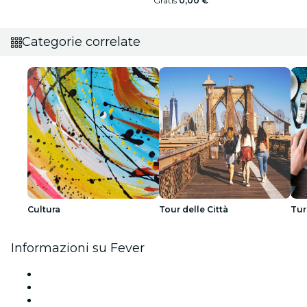
Gratis
0,00 €
Categorie correlate
Cultura
Tour delle Città
Tur
Informazioni su Fever
Stampa
Unisciti al team
Borse di studio Fever per l'eccellenza