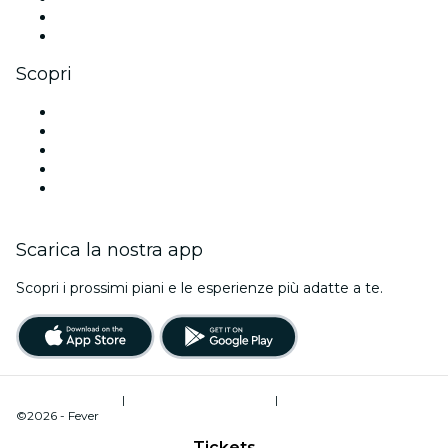
LinkedIn
Youtube
Scopri
Luoghi a Segovia
Oggi
Domani
Questa settimana
Questo fine settimana
Scarica la nostra app
Scopri i prossimi piani e le esperienze più adatte a te.
Termini di utilizzo
|
Informativa sulla privacy
|
Gestione dei cookie
©2026 - Fever
Tickets