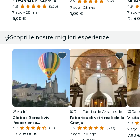
Cattedrale di Segovia
4.9
(242)
Museo
4.8
(233)
4.9
7 ago - 28 mar
7 ago - 28 mar
7 ago -
7,00 €
6,00 €
Da
4,
Scopri le nostre migliori esperienze
Madrid
Real Fábrica de Cristales de la Granja
Cate
Globos Boreal: vivi
Fabbrica di vetri reali della
Visita
l'esperienza
Granja
4.9
indimenticabile del volo in
4.7
(19)
4.7
(599)
7 ago 
mongolfiera!
Da
205,00 €
7 ago - 30 ago
7,00 