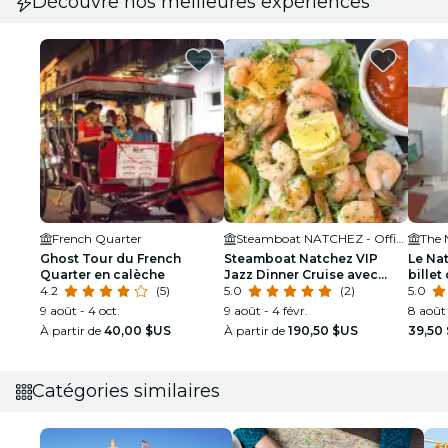
Découvre nos meilleures expériences
French Quarter
Steamboat NATCHEZ - Official Site
The 
Ghost Tour du French
Steamboat Natchez VIP
Le Na
Quarter en calèche
Jazz Dinner Cruise avec
billet
4.2
(5)
visite privée et option bar à
5.0
(2)
5.0
volonté
9 août - 4 oct.
9 août - 4 févr.
8 août 
À partir de
40,00 $US
À partir de
190,50 $US
39,50
Catégories similaires