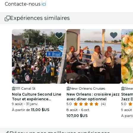
Contacte-nous
ici
Expériences similaires
1111 Canal St
New Orleans Cruises
Nola Culture Second Line
New Orleans : croisière jazz
Steam
Tour et expérience
avec dîner optionnel
Jazz 
musicale à la journée
9 août - 31 janv.
5.0
(4)
visite
5.0
volon
À partir de
15,00 $US
8 août - 6 oct.
9 août 
107,00 $US
À part