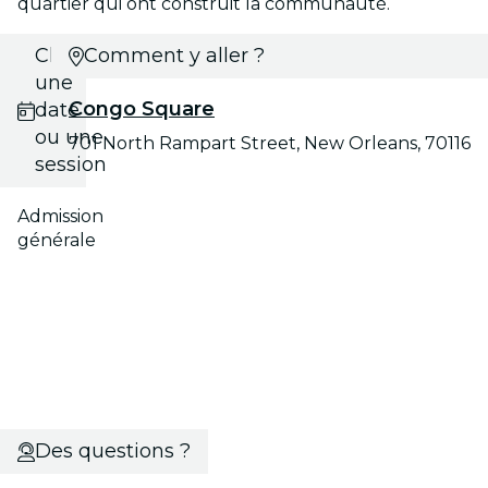
quartier qui ont construit la communauté.
Choisis
Comment y aller ?
une
Congo Square
date
ou une
701 North Rampart Street, New Orleans, 70116
session
Admission
générale
Des questions ?