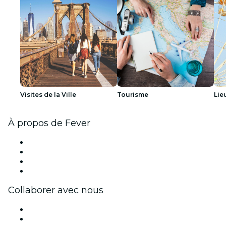
Visites de la Ville
Tourisme
Lie
À propos de Fever
Presse
Travailler chez Fever
Cartes-cadeaux
Centre d'aide
Collaborer avec nous
Fever Zone
Publiez votre événement