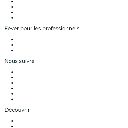
Événements d'entreprise et avantages
Programme d'affiliation
Programme d'ambassadeurs et d'influenceurs
Partenariats avec des marques
Fever pour les professionnels
Événements privés et billets de groupe
Avantages pour les entreprises
Coupons et cartes cadeaux pour les entreprises
Nous suivre
Facebook
X (Twitter)
Instagram
TikTok
LinkedIn
Youtube
Découvrir
Lieux d'événements à La Nouvelle-Orléans
Aujourd'hui